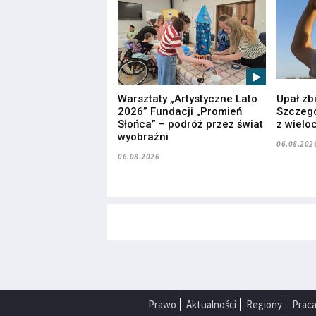
Warsztaty „Artystyczne Lato
Upał zb
2026” Fundacji „Promień
Szczegó
Słońca” – podróż przez świat
z wielo
wyobraźni
06.08.202
06.08.2026
Prawo
Aktualności
Regiony
Prac