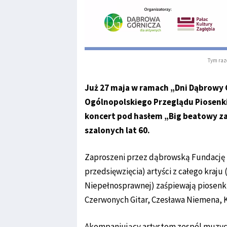
Tym raz
Już 27 maja w ramach „Dni Dąbrowy G
Ogólnopolskiego Przeglądu Piosenk
koncert pod hasłem „Big beatowy z
szalonych lat 60.
Zaproszeni przez dąbrowską Fundację
przedsięwzięcia) artyści z całego kraj
Niepełnosprawnej) zaśpiewają piosenki
Czerwonych Gitar, Czesława Niemena, K
Akompaniujący artystom zespól muzyc