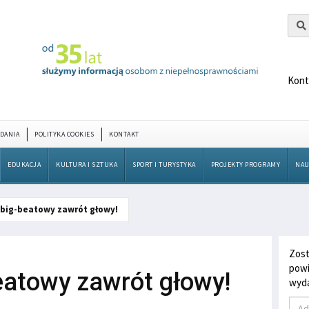
Kont
DANIA
POLITYKA COOKIES
KONTAKT
EDUKACJA
KULTURA I SZTUKA
SPORT I TURYSTYKA
PROJEKTY PROGRAMY
NAU
big-beatowy zawrót głowy!
Zost
powi
eatowy zawrót głowy!
wyda