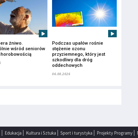
iera żniwo.
Podczas upałów rośnie
lnie wśród seniorów
stężenie ozonu
chorobowością
przyziemnego, który jest
szkodliwy dla dróg
6
oddechowych
06.08.2026
a
Edukacja
Kultura i Sztuka
Sport i turystyka
Projekty Programy