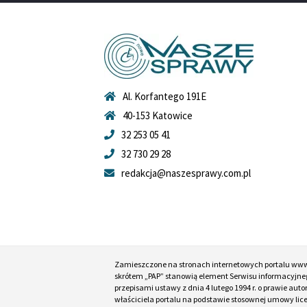
Al. Korfantego 191E
40-153 Katowice
32 253 05 41
32 730 29 28
redakcja@naszesprawy.com.pl
Zamieszczone na stronach internetowych portalu ww
skrótem „PAP” stanowią element Serwisu informacyjneg
przepisami ustawy z dnia 4 lutego 1994 r. o prawie au
właściciela portalu na podstawie stosownej umowy lic