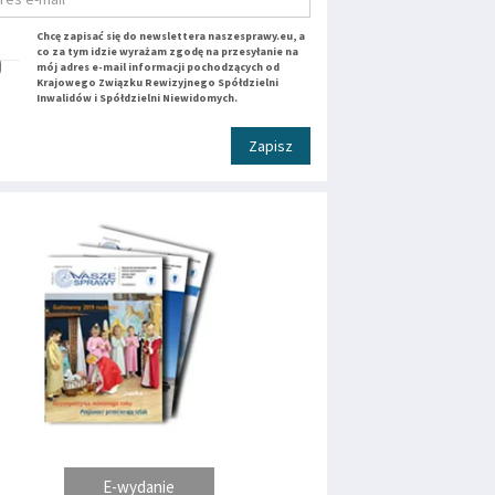
Chcę zapisać się do newslettera naszesprawy.eu, a
co za tym idzie wyrażam zgodę na przesyłanie na
mój adres e-mail informacji pochodzących od
Krajowego Związku Rewizyjnego Spółdzielni
Inwalidów i Spółdzielni Niewidomych.
Zapisz
E-wydanie