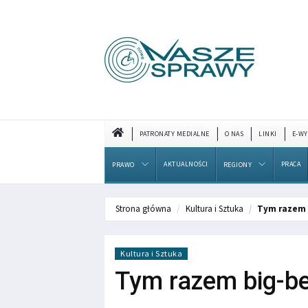
PATRONATY MEDIALNE
O NAS
LINKI
E-WY
AKTUALNOŚCI
PRACA
PRAWO
REGIONY
Strona główna
Kultura i Sztuka
Tym razem 
Kultura i Sztuka
Tym razem big-b