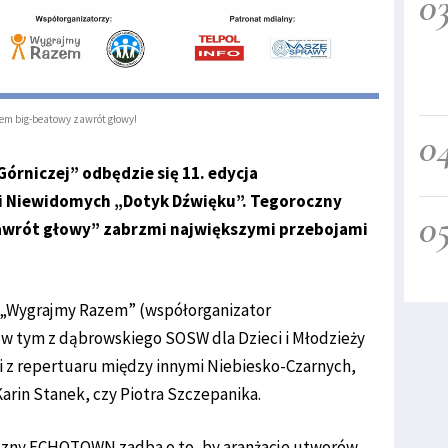
0
em big-beatowy zawrót głowy!
0
órniczej” odbędzie się 11. edycja
i Niewidomych „Dotyk Dźwięku”. Tegoroczny
0
awrót głowy” zabrzmi największymi przebojami
 „Wygrajmy Razem” (współorganizator
u (w tym z dąbrowskiego SOSW dla Dzieci i Młodzieży
 z repertuaru między innymi Niebiesko-Czarnych,
arin Stanek, czy Piotra Szczepanika.
zny ECHOTOWN zadba o to, by aranżacje utworów