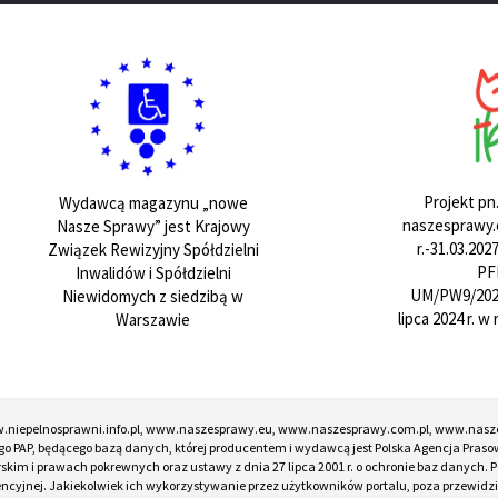
Projekt pn
Wydawcą magazynu „nowe
naszesprawy.e
Nasze Sprawy” jest Krajowy
r.-31.03.20
Związek Rewizyjny Spółdzielni
PF
Inwalidów i Spółdzielni
UM/PW9/202
Niewidomych z siedzibą w
lipca 2024 r. 
Warszawie
w.niepelnosprawni.info.pl, www.naszesprawy.eu, www.naszesprawy.com.pl, www.nasz
o PAP, będącego bazą danych, której producentem i wydawcą jest Polska Agencja Prasow
torskim i prawach pokrewnych oraz ustawy z dnia 27 lipca 2001 r. o ochronie baz danych
encyjnej. Jakiekolwiek ich wykorzystywanie przez użytkowników portalu, poza przewidz