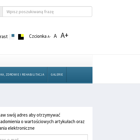
A+
A
Czcionka
rast
A-
KA, ZDROWIE I REHABILITACJA
GALERIE
aw swój adres aby otrzymywać
adomienia o wartościowych artykułach oraz
nia elektroniczne