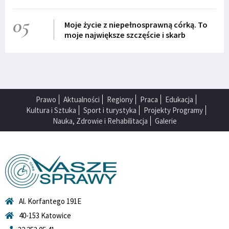
05
Moje życie z niepełnosprawną córką. To
moje największe szczęście i skarb
Prawo
Aktualności
Regiony
Praca
Edukacja
Kultura i Sztuka
Sport i turystyka
Projekty Programy
Nauka, Zdrowie i Rehabilitacja
Galerie
Al. Korfantego 191E
40-153 Katowice