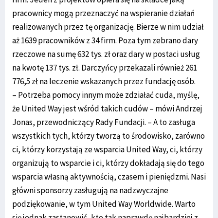
pracownicy mogą przeznaczyć na wspieranie działań
realizowanych przez tę organizację. Bierze w nim udział
aż 1639 pracowników z 34 firm. Poza tym zebrano dary
rzeczowe na sumę 632 tys. zł oraz dary w postaci usług
na kwotę 137 tys. zł. Darczyńcy przekazali również 261
776,5 zł na leczenie wskazanych przez fundację osób.
– Potrzeba pomocy innym może zdziałać cuda, myślę,
że United Way jest wśród takich cudów – mówi Andrzej
Jonas, przewodniczący Rady Fundacji. – A to zasługa
wszystkich tych, którzy tworzą to środowisko, zarówno
ci, którzy korzystają ze wsparcia United Way, ci, którzy
organizują to wsparcie i ci, którzy dokładają się do tego
wsparcia własną aktywnością, czasem i pieniędzmi. Nasi
główni sponsorzy zasługują na nadzwyczajne
podziękowanie, w tym United Way Worldwide. Warto
się jednak zastanowić, kto tak naprawdę najbardziej z