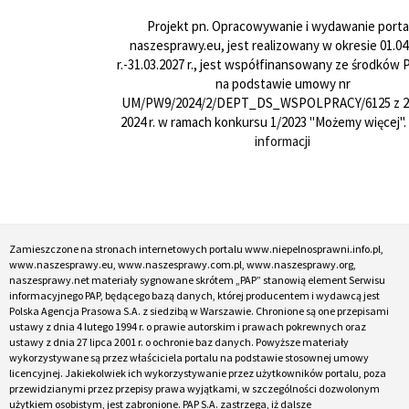
Projekt pn. Opracowywanie i wydawanie porta
naszesprawy.eu, jest realizowany w okresie 01.04
r.-31.03.2027 r., jest współfinansowany ze środków
na podstawie umowy nr
UM/PW9/2024/2/DEPT_DS_WSPOLPRACY/6125 z 24
2024 r. w ramach konkursu 1/2023 "Możemy więcej".
informacji
Zamieszczone na stronach internetowych portalu www.niepelnosprawni.info.pl,
www.naszesprawy.eu, www.naszesprawy.com.pl, www.naszesprawy.org,
naszesprawy.net materiały sygnowane skrótem „PAP” stanowią element Serwisu
informacyjnego PAP, będącego bazą danych, której producentem i wydawcą jest
Polska Agencja Prasowa S.A. z siedzibą w Warszawie. Chronione są one przepisami
ustawy z dnia 4 lutego 1994 r. o prawie autorskim i prawach pokrewnych oraz
ustawy z dnia 27 lipca 2001 r. o ochronie baz danych. Powyższe materiały
wykorzystywane są przez właściciela portalu na podstawie stosownej umowy
licencyjnej. Jakiekolwiek ich wykorzystywanie przez użytkowników portalu, poza
przewidzianymi przez przepisy prawa wyjątkami, w szczególności dozwolonym
użytkiem osobistym, jest zabronione. PAP S.A. zastrzega, iż dalsze