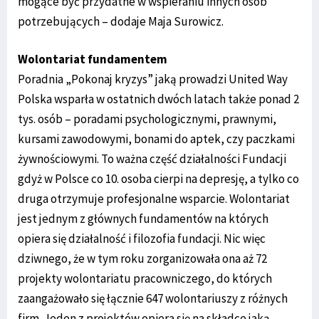
mogące być przydatne w wspieraniu innych osób
potrzebujących – dodaje Maja Surowicz.
Wolontariat fundamentem
Poradnia „Pokonaj kryzys” jaką prowadzi United Way
Polska wsparła w ostatnich dwóch latach także ponad 2
tys. osób – poradami psychologicznymi, prawnymi,
kursami zawodowymi, bonami do aptek, czy paczkami
żywnościowymi. To ważna część działalności Fundacji
gdyż w Polsce co 10. osoba cierpi na depresję, a tylko co
druga otrzymuje profesjonalne wsparcie. Wolontariat
jest jednym z głównych fundamentów na których
opiera się działalność i filozofia fundacji. Nic więc
dziwnego, że w tym roku zorganizowała ona aż 72
projekty wolontariatu pracowniczego, do których
zaangażowało się łącznie 647 wolontariuszy z różnych
firm. Jeden z projektów opiera się na składce jaką