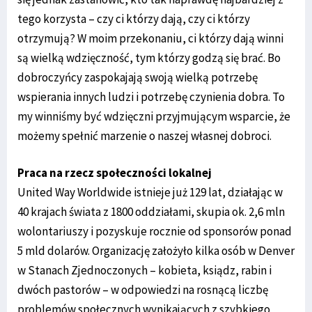
tego korzysta – czy ci którzy dają, czy ci którzy
otrzymują? W moim przekonaniu, ci którzy dają winni
są wielką wdzięczność, tym którzy godzą się brać. Bo
dobroczyńcy zaspokajają swoją wielką potrzebę
wspierania innych ludzi i potrzebę czynienia dobra. To
my winniśmy być wdzięczni przyjmującym wsparcie, że
możemy spełnić marzenie o naszej własnej dobroci.
Praca na rzecz społeczności lokalnej
United Way Worldwide istnieje już 129 lat, działając w
40 krajach świata z 1800 oddziałami, skupia ok. 2,6 mln
wolontariuszy i pozyskuje rocznie od sponsorów ponad
5 mld dolarów. Organizację założyło kilka osób w Denver
w Stanach Zjednoczonych – kobieta, ksiądz, rabin i
dwóch pastorów – w odpowiedzi na rosnącą liczbę
problemów społecznych wynikających z szybkiego