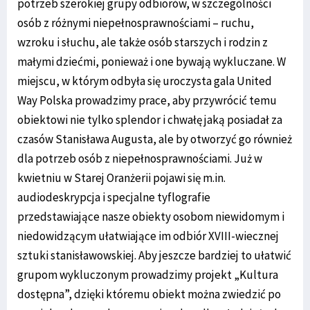
potrzeb szerokiej grupy odbiorów, w szczególności
osób z różnymi niepełnosprawnościami – ruchu,
wzroku i słuchu, ale także osób starszych i rodzin z
małymi dziećmi, ponieważ i one bywają wykluczane. W
miejscu, w którym odbyła się uroczysta gala United
Way Polska prowadzimy prace, aby przywrócić temu
obiektowi nie tylko splendor i chwałę jaką posiadał za
czasów Stanisława Augusta, ale by otworzyć go również
dla potrzeb osób z niepełnosprawnościami. Już w
kwietniu w Starej Oranżerii pojawi się m.in.
audiodeskrypcja i specjalne tyflografie
przedstawiające nasze obiekty osobom niewidomym i
niedowidzącym ułatwiające im odbiór XVIII-wiecznej
sztuki stanisławowskiej. Aby jeszcze bardziej to ułatwić
grupom wykluczonym prowadzimy projekt „Kultura
dostępna”, dzięki któremu obiekt można zwiedzić po