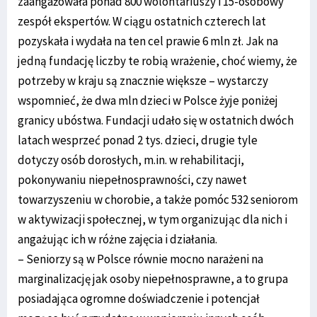
zaangażowała ponad 800 wolontariuszy i 15-osobowy
zespół ekspertów. W ciągu ostatnich czterech lat
pozyskała i wydała na ten cel prawie 6 mln zł. Jak na
jedną fundację liczby te robią wrażenie, choć wiemy, że
potrzeby w kraju są znacznie większe – wystarczy
wspomnieć, że dwa mln dzieci w Polsce żyje poniżej
granicy ubóstwa. Fundacji udało się w ostatnich dwóch
latach wesprzeć ponad 2 tys. dzieci, drugie tyle
dotyczy osób dorosłych, m.in. w rehabilitacji,
pokonywaniu niepełnosprawności, czy nawet
towarzyszeniu w chorobie, a także pomóc 532 seniorom
w aktywizacji społecznej, w tym organizując dla nich i
angażując ich w różne zajęcia i działania.
– Seniorzy są w Polsce równie mocno narażeni na
marginalizację jak osoby niepełnosprawne, a to grupa
posiadająca ogromne doświadczenie i potencjał