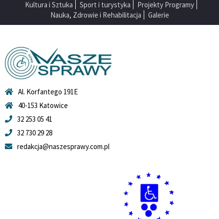
Kultura i Sztuka
Sport i turystyka
Projekty Programy
Nauka, Zdrowie i Rehabilitacja
Galerie
Al. Korfantego 191E
40-153 Katowice
32 253 05 41
32 730 29 28
redakcja@naszesprawy.com.pl