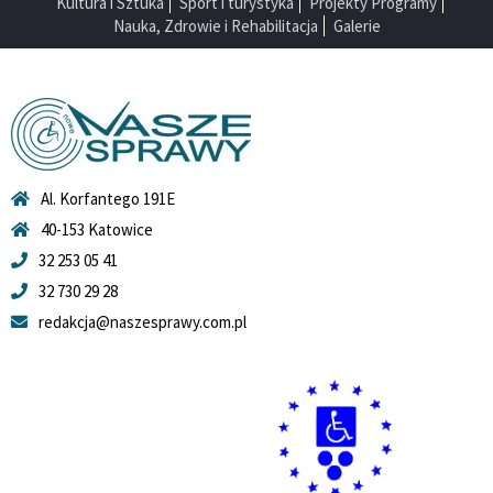
Kultura i Sztuka
Sport i turystyka
Projekty Programy
Nauka, Zdrowie i Rehabilitacja
Galerie
Al. Korfantego 191E
40-153 Katowice
32 253 05 41
32 730 29 28
redakcja@naszesprawy.com.pl