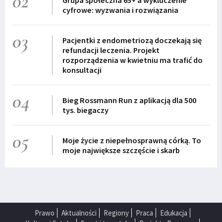
02
Grupa społeczna 65+ a wykluczenie
cyfrowe: wyzwania i rozwiązania
03
Pacjentki z endometriozą doczekają się
refundacji leczenia. Projekt
rozporządzenia w kwietniu ma trafić do
konsultacji
04
Bieg Rossmann Run z aplikacją dla 500
tys. biegaczy
05
Moje życie z niepełnosprawną córką. To
moje największe szczęście i skarb
Prawo
Aktualności
Regiony
Praca
Edukacja