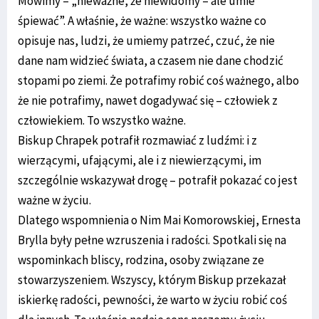
Mówimy – „nieważne, że niewidomy – ale umie
śpiewać”. A właśnie, że ważne: wszystko ważne co
opisuje nas, ludzi, że umiemy patrzeć, czuć, że nie
dane nam widzieć świata, a czasem nie dane chodzić
stopami po ziemi. Że potrafimy robić coś ważnego, albo
że nie potrafimy, nawet dogadywać się – człowiek z
człowiekiem. To wszystko ważne.
Biskup Chrapek potrafił rozmawiać z ludźmi: i z
wierzącymi, ufającymi, ale i z niewierzącymi, im
szczególnie wskazywał drogę – potrafił pokazać co jest
ważne w życiu.
Dlatego wspomnienia o Nim Mai Komorowskiej, Ernesta
Brylla były pełne wzruszenia i radości. Spotkali się na
wspominkach bliscy, rodzina, osoby związane ze
stowarzyszeniem. Wszyscy, którym Biskup przekazał
iskierkę radości, pewności, że warto w życiu robić coś