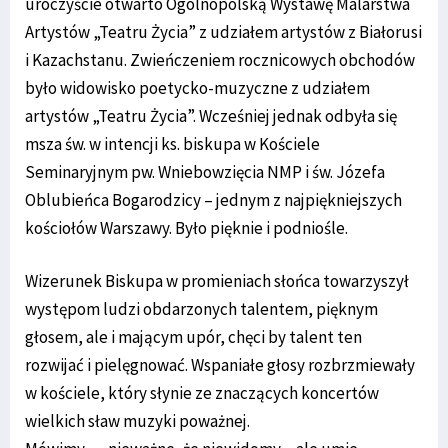
uroczyście otwarto Ogólnopolską Wystawę Malarstwa
Artystów „Teatru Życia” z udziałem artystów z Białorusi
i Kazachstanu. Zwieńczeniem rocznicowych obchodów
było widowisko poetycko-muzyczne z udziałem
artystów „Teatru Życia”. Wcześniej jednak odbyła się
msza św. w intencji ks. biskupa w Kościele
Seminaryjnym pw. Wniebowzięcia NMP i św. Józefa
Oblubieńca Bogarodzicy – jednym z najpiękniejszych
kościołów Warszawy. Było pięknie i podniośle.
Wizerunek Biskupa w promieniach słońca towarzyszył
występom ludzi obdarzonych talentem, pięknym
głosem, ale i mającym upór, chęci by talent ten
rozwijać i pielęgnować. Wspaniałe głosy rozbrzmiewały
w kościele, który słynie ze znaczących koncertów
wielkich sław muzyki poważnej.