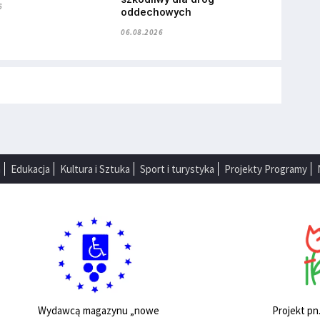
6
oddechowych
06.08.2026
a
Edukacja
Kultura i Sztuka
Sport i turystyka
Projekty Programy
Projekt pn
Wydawcą magazynu „nowe