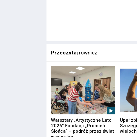
Przeczytaj
również
Warsztaty „Artystyczne Lato
Upał zb
2026” Fundacji „Promień
Szczegó
Słońca” – podróż przez świat
wieloc
wyobraźni