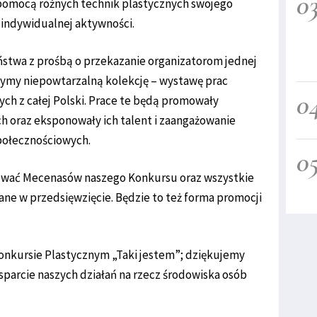
0
 pomocą różnych technik plastycznych swojego
 indywidualnej aktywności.
ństwa z prośbą o przekazanie organizatorom jednej
zymy niepowtarzalną kolekcję – wystawę prac
0
h z całej Polski. Prace te będą promowały
 oraz eksponowały ich talent i zaangażowanie
połecznościowych.
0
ować Mecenasów naszego Konkursu oraz wszystkie
ne w przedsięwzięcie. Będzie to też forma promocji
onkursie Plastycznym „Taki jestem”; dziękujemy
sparcie naszych działań na rzecz środowiska osób