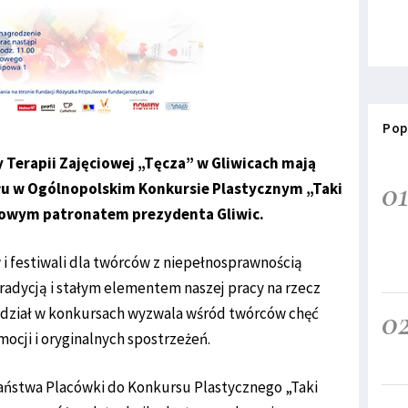
Pop
 Terapii Zajęciowej „Tęcza” w Gliwicach mają
0
łu w Ogólnopolskim Konkursie Plastycznym „Taki
owym patronatem prezydenta Gliwic.
 festiwali dla twórców z niepełnosprawnością
 tradycją i stałym elementem naszej pracy na rzecz
0
dział w konkursach wyzwala wśród twórców chęć
emocji i oryginalnych spostrzeżeń.
ństwa Placówki do Konkursu Plastycznego „Taki