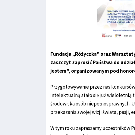
Fundacja „Różyczka” oraz Warsztaty
zaszczyt zaprosić Państwa do udzia
jestem”, organizowanym pod honor
Przygotowywanie przez nas konkursów i
intelektualną stało się już wieloletnią
środowiska osób niepełnosprawnych. U
przekazania swojej wizji świata, pasji, 
W tym roku zapraszamy uczestników Pa