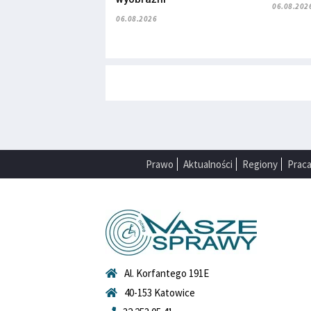
06.08.202
06.08.2026
Prawo
Aktualności
Regiony
Prac
Al. Korfantego 191E
40-153 Katowice