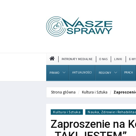
PATRONATY MEDIALNE
O NAS
LINKI
E-WY
AKTUALNOŚCI
PRACA
PRAWO
REGIONY
Strona główna
Kultura i Sztuka
Zaproszeni
Kultura i Sztuka
Nauka, Zdrowie i Rehabilita
Zaproszenie na K