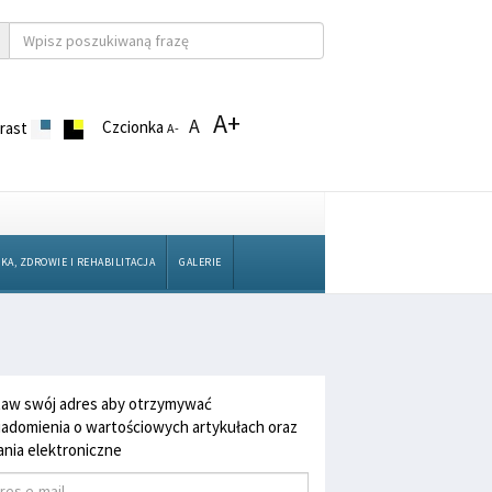
A+
A
Czcionka
rast
A-
KA, ZDROWIE I REHABILITACJA
GALERIE
aw swój adres aby otrzymywać
adomienia o wartościowych artykułach oraz
nia elektroniczne