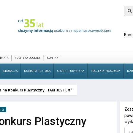
Kont
DANIA
POLITYKA COOKIES
KONTAKT
EDUKACJA
KULTURA I SZTUKA
SPORT I TURYSTYKA
PROJEKTY PROGRAMY
NAU
e na Konkurs Plastyczny „TAKI JESTEM”
Zost
cja
powi
onkurs Plastyczny
wyda