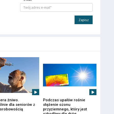
Zapisz
iera żniwo.
Podczas upałów rośnie
lnie dla seniorów z
stężenie ozonu
horobowością
przyziemnego, który jest
szkodliwy dla dróg