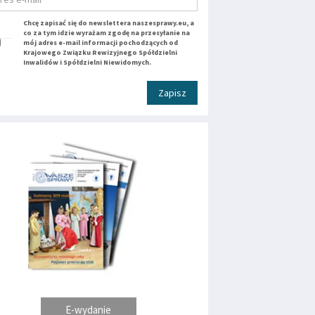
Chcę zapisać się do newslettera naszesprawy.eu, a
co za tym idzie wyrażam zgodę na przesyłanie na
mój adres e-mail informacji pochodzących od
Krajowego Związku Rewizyjnego Spółdzielni
Inwalidów i Spółdzielni Niewidomych.
Zapisz
E-wydanie