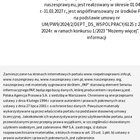
naszesprawy.eu, jest realizowany w okresie 01.04
r.-31.03.2027 r., jest współfinansowany ze środków
na podstawie umowy nr
UM/PW9/2024/2/DEPT_DS_WSPOLPRACY/6125 z 24
2024 r. w ramach konkursu 1/2023 "Możemy więcej".
informacji
Zamieszczone na stronach internetowych portalu www.niepelnosprawni.info.pl,
www.naszesprawy.eu, www.naszesprawy.com.pl, www.naszesprawy.org,
naszesprawy.net materiały sygnowane skrótem „PAP” stanowią element Serwisu
informacyjnego PAP, będącego bazą danych, której producentem i wydawcą jest
Polska Agencja Prasowa S.A. z siedzibą w Warszawie. Chronione są one przepisami
ustawy z dnia 4 lutego 1994 r. o prawie autorskim i prawach pokrewnych oraz
ustawy z dnia 27 lipca 2001 r. o ochronie baz danych. Powyższe materiały
wykorzystywane są przez właściciela portalu na podstawie stosownej umowy
licencyjnej. Jakiekolwiek ich wykorzystywanie przez użytkowników portalu, poza
przewidzianymi przez przepisy prawa wyjątkami, w szczególności dozwolonym
użytkiem osobistym, jest zabronione. PAP S.A. zastrzega, iż dalsze
rozpowszechnianie materiałów, o których mowa w art. 25 ust. 1 pkt. b) ustawy o
prawie autorskim i prawach pokrewnych, jest zabronione.