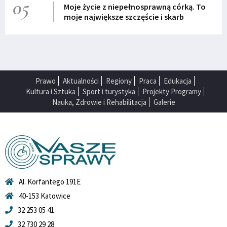
05
Moje życie z niepełnosprawną córką. To
moje największe szczęście i skarb
Prawo
Aktualności
Regiony
Praca
Edukacja
Kultura i Sztuka
Sport i turystyka
Projekty Programy
Nauka, Zdrowie i Rehabilitacja
Galerie
Al. Korfantego 191E
40-153 Katowice
32 253 05 41
32 730 29 28