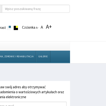
A+
A
Czcionka
rast
A-
KA, ZDROWIE I REHABILITACJA
GALERIE
aw swój adres aby otrzymywać
adomienia o wartościowych artykułach oraz
nia elektroniczne