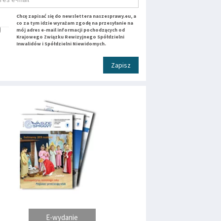
Chcę zapisać się do newslettera naszesprawy.eu, a
co za tym idzie wyrażam zgodę na przesyłanie na
mój adres e-mail informacji pochodzących od
Krajowego Związku Rewizyjnego Spółdzielni
Inwalidów i Spółdzielni Niewidomych.
Zapisz
E-wydanie