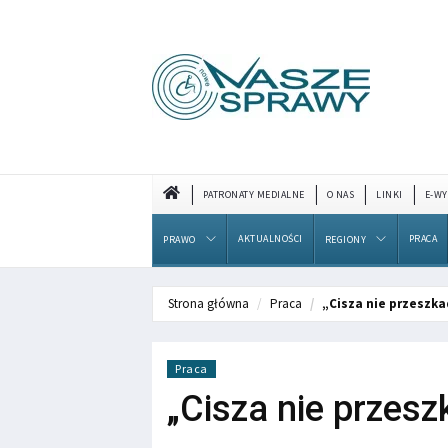
PATRONATY MEDIALNE
O NAS
LINKI
E-WY
AKTUALNOŚCI
PRACA
PRAWO
REGIONY
Strona główna
Praca
„Cisza nie przeszk
Praca
„Cisza nie przes