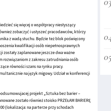
0
edzieć się więcej o współpracy niesłyszący
również zobaczyć i usłyszeć pracodawców, którzy
0
wnika z wadą słuchu. Będzie też blok poświęcony
oszenia kwalifikacji osób niepełnosprawnych
ji zostały zaplanowane jeszcze dwa ważne
0
m rozwiązaniom z zakresu zatrudniania osób
zące równości szans na rynku pracy.
multanicznie na język migowy. Udział w konferencji
podsumowujacej projekt „Sztuka bez barier –
anowane zostało również stoisko PRZEŁAM BARIERĘ
0 (lokalizacja: na parterze przy schodach