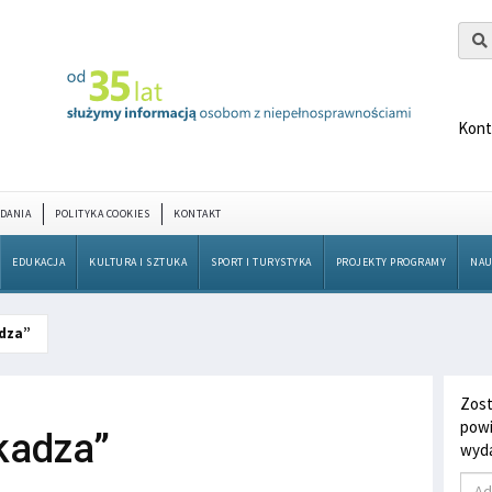
Kont
DANIA
POLITYKA COOKIES
KONTAKT
EDUKACJA
KULTURA I SZTUKA
SPORT I TURYSTYKA
PROJEKTY PROGRAMY
NAU
adza”
Zost
powi
zkadza”
wyda