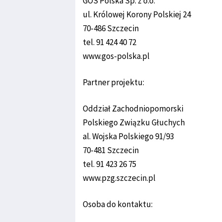
GOS Polska Sp. z o.o.
ul. Królowej Korony Polskiej 24
70-486 Szczecin
tel. 91 424 40 72
www.gos-polska.pl
Partner projektu:
Oddział Zachodniopomorski
Polskiego Związku Głuchych
al. Wojska Polskiego 91/93
70-481 Szczecin
tel. 91 423 26 75
www.pzg.szczecin.pl
Osoba do kontaktu: