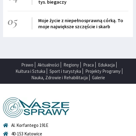
tys. biegaczy
05
Moje życie z niepełnosprawną córką. To
moje największe szczęście i skarb
Prawo
Aktualności
Regiony
Praca
Edukacja
Kultura i Sztuka
Sport i turystyka
Projekty Programy
Nauka, Zdrowie i Rehabilitacja
Galerie
Al. Korfantego 191E
40-153 Katowice