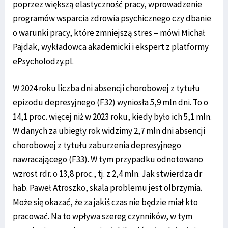
poprzez większą elastyczność pracy, wprowadzenie
programów wsparcia zdrowia psychicznego czy dbanie
o warunki pracy, które zmniejszą stres – mówi Michał
Pajdak, wykładowca akademicki i ekspert z platformy
ePsycholodzy.pl.
W 2024 roku liczba dni absencji chorobowej z tytułu
epizodu depresyjnego (F32) wyniosła 5,9 mln dni. To o
14,1 proc. więcej niż w 2023 roku, kiedy było ich 5,1 mln.
W danych za ubiegły rok widzimy 2,7 mln dni absencji
chorobowej z tytułu zaburzenia depresyjnego
nawracającego (F33). W tym przypadku odnotowano
wzrost rdr. o 13,8 proc., tj. z 2,4 mln. Jak stwierdza dr
hab. Paweł Atroszko, skala problemu jest olbrzymia.
Może się okazać, że za jakiś czas nie będzie miał kto
pracować. Na to wpływa szereg czynników, w tym