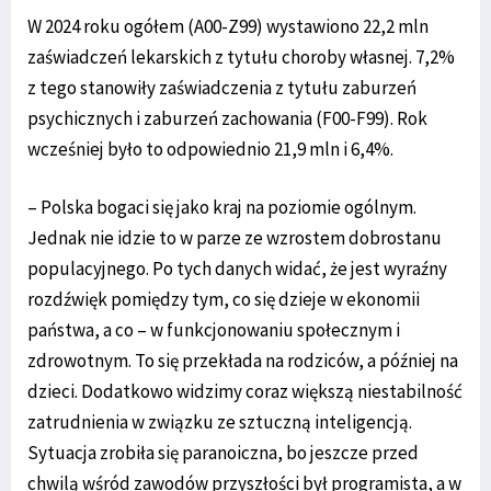
W 2024 roku ogółem (A00-Z99) wystawiono 22,2 mln
zaświadczeń lekarskich z tytułu choroby własnej. 7,2%
z tego stanowiły zaświadczenia z tytułu zaburzeń
psychicznych i zaburzeń zachowania (F00-F99). Rok
wcześniej było to odpowiednio 21,9 mln i 6,4%.
– Polska bogaci się jako kraj na poziomie ogólnym.
Jednak nie idzie to w parze ze wzrostem dobrostanu
populacyjnego. Po tych danych widać, że jest wyraźny
rozdźwięk pomiędzy tym, co się dzieje w ekonomii
państwa, a co – w funkcjonowaniu społecznym i
zdrowotnym. To się przekłada na rodziców, a później na
dzieci. Dodatkowo widzimy coraz większą niestabilność
zatrudnienia w związku ze sztuczną inteligencją.
Sytuacja zrobiła się paranoiczna, bo jeszcze przed
chwilą wśród zawodów przyszłości był programista, a w