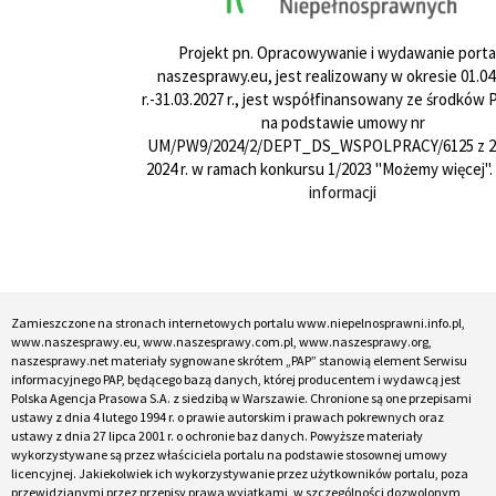
Projekt pn. Opracowywanie i wydawanie porta
naszesprawy.eu, jest realizowany w okresie 01.04
r.-31.03.2027 r., jest współfinansowany ze środków
na podstawie umowy nr
UM/PW9/2024/2/DEPT_DS_WSPOLPRACY/6125 z 24
2024 r. w ramach konkursu 1/2023 "Możemy więcej".
informacji
Zamieszczone na stronach internetowych portalu www.niepelnosprawni.info.pl,
www.naszesprawy.eu, www.naszesprawy.com.pl, www.naszesprawy.org,
naszesprawy.net materiały sygnowane skrótem „PAP” stanowią element Serwisu
informacyjnego PAP, będącego bazą danych, której producentem i wydawcą jest
Polska Agencja Prasowa S.A. z siedzibą w Warszawie. Chronione są one przepisami
ustawy z dnia 4 lutego 1994 r. o prawie autorskim i prawach pokrewnych oraz
ustawy z dnia 27 lipca 2001 r. o ochronie baz danych. Powyższe materiały
wykorzystywane są przez właściciela portalu na podstawie stosownej umowy
licencyjnej. Jakiekolwiek ich wykorzystywanie przez użytkowników portalu, poza
przewidzianymi przez przepisy prawa wyjątkami, w szczególności dozwolonym