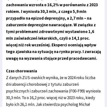
zachowania wzrosła o 16,2% w porównaniu z 2023
rokiem. I wyniosła 30,3 mln, z czego 5,9 mln
przypadło na epizod depresyjny, a 2,7 mln – na
zaburzenie depresyjne nawracające. W związku z
tymi problemami zdrowotnymi wystawiono 1,6
mln zaświadczeń lekarskich, czyli o 14,1 proc.
więcej niż rok wcześniej. Eksperci oceniają wpływ
tego zjawiska na sytuację na rynku pracy. I zwracają
uwagę na wyzwania stojące przed pracodawcami.
Czas chorowania
Z danych ZUS-owskich wynika, że w 2024 roku liczba
dni absencji chorobowej z tytułu zaburzeń
psychicznych i zaburzeń zachowania (F00-F99) wyniosła
30,3 mln. To o 16,2 proc. więcej niż w 2023 roku, kiedy
było ich 26,1 mln. Jak stwierdza psycholog Michał