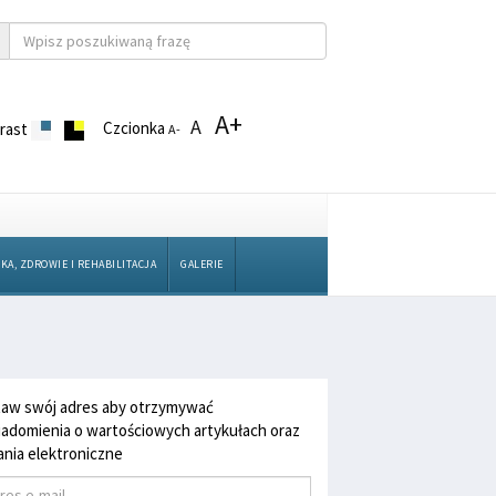
A+
A
Czcionka
rast
A-
KA, ZDROWIE I REHABILITACJA
GALERIE
aw swój adres aby otrzymywać
adomienia o wartościowych artykułach oraz
nia elektroniczne