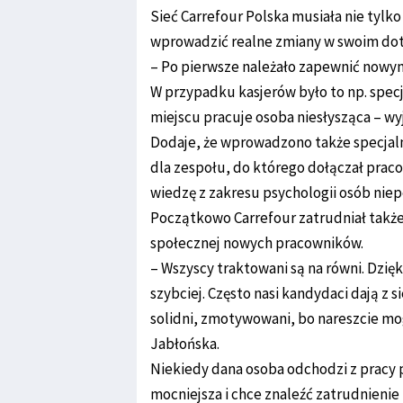
Sieć Carrefour Polska musiała nie tylk
wprowadzić realne zmiany w swoim do
– Po pierwsze należało zapewnić nowy
W przypadku kasjerów było to np. spec
miejscu pracuje osoba niesłysząca – wy
Dodaje, że wprowadzono także specjalne
dla zespołu, do którego dołączał prac
wiedzę z zakresu psychologii osób nie
Początkowo Carrefour zatrudniał także
społecznej nowych pracowników.
– Wszyscy traktowani są na równi. Dzię
szybciej. Często nasi kandydaci dają z s
solidni, zmotywowani, bo nareszcie mog
Jabłońska.
Niekiedy dana osoba odchodzi z pracy 
mocniejsza i chce znaleźć zatrudnieni