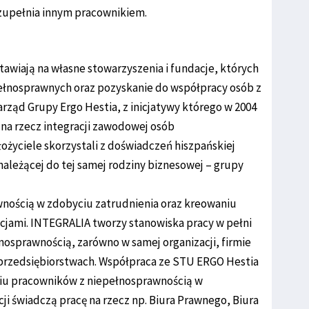
uzupełnia innym pracownikiem.
stawiają na własne stowarzyszenia i fundacje, których
ełnosprawnych oraz pozyskanie do współpracy osób z
rząd Grupy Ergo Hestia, z inicjatywy którego w 2004
 na rzecz integracji zawodowej osób
ożyciele skorzystali z doświadczeń hiszpańskiej
ależącej do tej samej rodziny biznesowej – grupy
wnością w zdobyciu zatrudnienia oraz kreowaniu
ncjami. INTEGRALIA tworzy stanowiska pracy w pełni
osprawnością, zarówno w samej organizacji, firmie
 i przedsiębiorstwach. Współpraca ze STU ERGO Hestia
niu pracowników z niepełnosprawnością w
ji świadczą pracę na rzecz np. Biura Prawnego, Biura