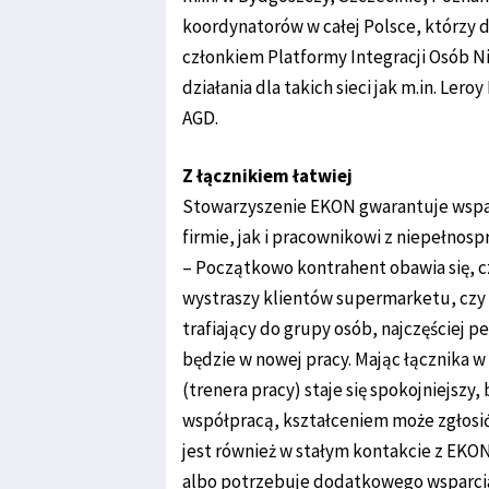
koordynatorów w całej Polsce, którzy d
członkiem Platformy Integracji Osób 
działania dla takich sieci jak m.in. Ler
AGD.
Z łącznikiem łatwiej
Stowarzyszenie EKON gwarantuje wspar
firmie, jak i pracownikowi z niepełnosp
– Początkowo kontrahent obawia się, cz
wystraszy klientów supermarketu, czy n
trafiający do grupy osób, najczęściej p
będzie w nowej pracy. Mając łącznika w
(trenera pracy) staje się spokojniejszy
współpracą, kształceniem może zgłosić 
jest również w stałym kontakcie z EKON,
albo potrzebuje dodatkowego wsparcia