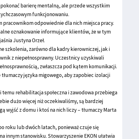
o pokonać barierę mentalną, ale przede wszystkim
tychczasowym funkcjonowaniu.
m pracownikom odpowiednie dla nich miejsca pracy.
jalne oznakowanie informujące klientów, że w tym
jaśnia Justyna Orzeł.
 szkolenia, zarówno dla kadry kierowniczej, jak i
ownik z niepełnosprawny. Uczestnicy uzyskiwali
pełnosprawnością, zwłaszcza pod kątem komunikacji.
 tłumaczy języka migowego, aby zapobiec izolacji
ki temu rehabilitacja społeczna i zawodowa przebiega
iebie dużo więcej niż oczekiwaliśmy, są bardziej
ą wyjść z domu i ktoś na nich liczy – tłumaczy Marta
po roku lub dwóch latach, ponieważ czuje się
e na innym stanowisku. Stowarzyszenie EKON ułatwia