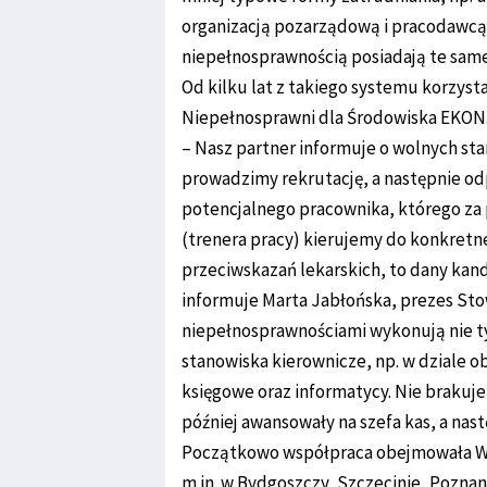
organizacją pozarządową i pracodawcą.
niepełnosprawnością posiadają te same 
Od kilku lat z takiego systemu korzyst
Niepełnosprawni dla Środowiska EKON
– Nasz partner informuje o wolnych st
prowadzimy rekrutację, a następnie o
potencjalnego pracownika, którego za
(trenera pracy) kierujemy do konkretne
przeciwskazań lekarskich, to dany kand
informuje Marta Jabłońska, prezes Sto
niepełnosprawnościami wykonują nie ty
stanowiska kierownicze, np. w dziale ob
księgowe oraz informatycy. Nie brakuje
później awansowały na szefa kas, a nast
Początkowo współpraca obejmowała War
m.in. w Bydgoszczy, Szczecinie, Pozna