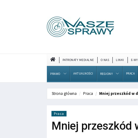
PATRONATY MEDIALNE
O NAS
LINKI
E-WY
AKTUALNOŚCI
PRACA
PRAWO
REGIONY
Strona główna
Praca
Mniej przeszkód w 
Praca
Mniej przeszkód 