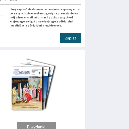
Chcę zapisać się do newslettera naszesprawy.eu, a
co za tym idzie wyrażam zgodę na przesyłanie na
mój adres e-mail informacji pochodzących od
Krajowego Związku Rewizyjnego Spółdzielni
Inwalidów i Spółdzielni Niewidomych.
Zapisz
E-wydanie