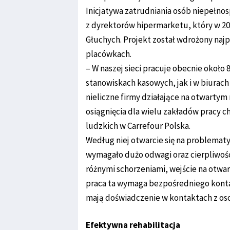
Inicjatywa zatrudniania osób niepełnos
z dyrektorów hipermarketu, który w 2
Głuchych. Projekt został wdrożony najp
placówkach.
– W naszej sieci pracuje obecnie około
stanowiskach kasowych, jak i w biurach
nieliczne firmy działające na otwartym
osiągnięcia dla wielu zakładów pracy 
ludzkich w Carrefour Polska.
Według niej otwarcie się na problemat
wymagało dużo odwagi oraz cierpliwości
różnymi schorzeniami, wejście na otwar
praca ta wymaga bezpośredniego kontak
mają doświadczenie w kontaktach z oso
Efektywna rehabilitacja