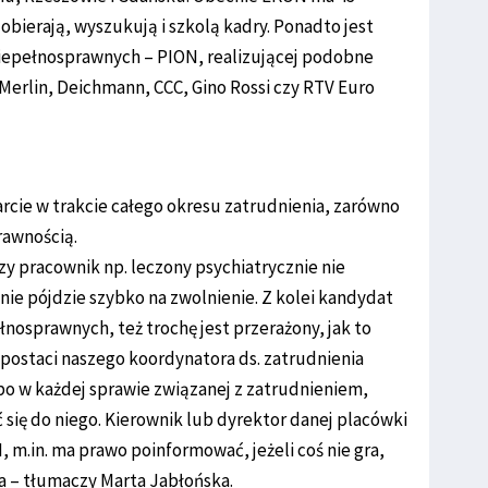
obierają, wyszukują i szkolą kadry. Ponadto jest
Niepełnosprawnych – PION, realizującej podobne
oy Merlin, Deichmann, CCC, Gino Rossi czy RTV Euro
cie w trakcie całego okresu zatrudnienia, zarówno
rawnością.
y pracownik np. leczony psychiatrycznie nie
ie pójdzie szybko na zwolnienie. Z kolei kandydat
ełnosprawnych, też trochę jest przerażony, jak to
 postaci naszego koordynatora ds. zatrudnienia
, bo w każdej sprawie związanej z zatrudnieniem,
się do niego. Kierownik lub dyrektor danej placówki
 m.in. ma prawo poinformować, jeżeli coś nie gra,
 – tłumaczy Marta Jabłońska.