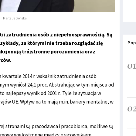
Marta Jabłońska
tii zatrudnienia osób z niepełnosprawnością. Są
ykłady, za którymi nie trzeba rozglądać się
Pop
nkcjonują trójstronne porozumienia oraz
wców.
0
 kwartale 2014 r. wskaźnik zatrudnienia osób
ym wyniósł 24,1 proc. Abstrahując w tym miejscu od
o najlepszy wynik od 2001 r.. Tyle że sytuacja w
rajów UE. Wpływ na to mają m.in. bariery mentalne, w
0
ej stronami są pracodawca i pracobiorca, możliwe są
 umowy wielostronne między pracownikiem,