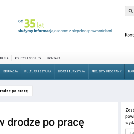
Kont
DANIA
POLITYKA COOKIES
KONTAKT
EDUKACJA
KULTURA I SZTUKA
SPORT I TURYSTYKA
PROJEKTY PROGRAMY
NAU
drodze po pracę
Zost
powi
w drodze po pracę
wyda