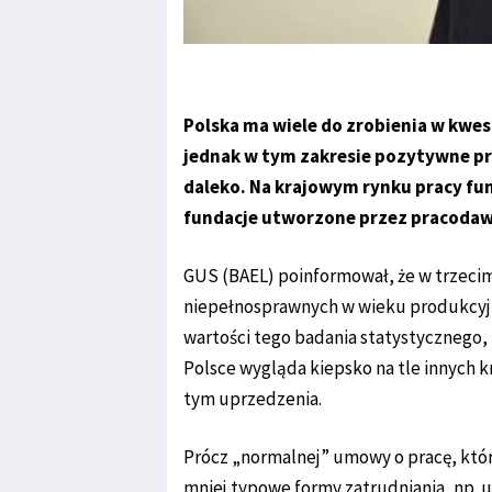
Polska ma wiele do zrobienia w kwes
jednak w tym zakresie pozytywne prz
daleko. Na krajowym rynku pracy fu
fundacje utworzone przez pracoda
GUS (BAEL) poinformował, że w trzecim
niepełnosprawnych w wieku produkcyjn
wartości tego badania statystycznego, t
Polsce wygląda kiepsko na tle innych k
tym uprzedzenia.
Prócz „normalnej” umowy o pracę, któr
mniej typowe formy zatrudniania, np.