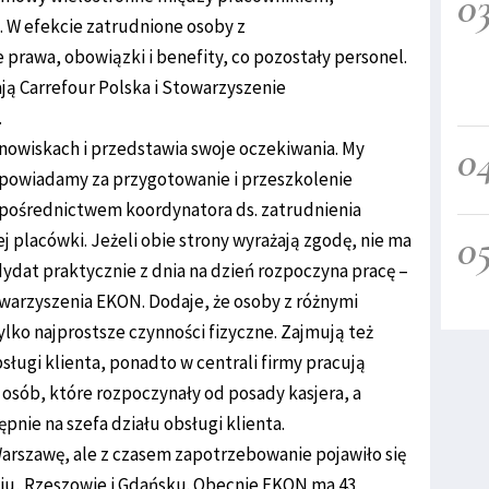
0
 W efekcie zatrudnione osoby z
prawa, obowiązki i benefity, co pozostały personel.
ają Carrefour Polska i Stowarzyszenie
.
0
anowiskach i przedstawia swoje oczekiwania. My
dpowiadamy za przygotowanie i przeszkolenie
 pośrednictwem koordynatora ds. zatrudnienia
0
j placówki. Jeżeli obie strony wyrażają zgodę, nie ma
ydat praktycznie z dnia na dzień rozpoczyna pracę –
warzyszenia EKON. Dodaje, że osoby z różnymi
lko najprostsze czynności fizyczne. Zajmują też
sługi klienta, ponadto w centrali firmy pracują
 osób, które rozpoczynały od posady kasjera, a
ępnie na szefa działu obsługi klienta.
szawę, ale z czasem zapotrzebowanie pojawiło się
niu, Rzeszowie i Gdańsku. Obecnie EKON ma 43