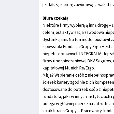
jej dalszą karierę zawodową, a wakat 
Biura czekają
Niektóre firmy wybierają inną drogę – 
celem jest aktywizacja zawodowa niep
dysfunkcjami. Na ten model postawił za
r. powstała Fundacja Grupy Ergo Hestia
niepełnosprawnych INTEGRALIA. Jej zał
firmy ubezpieczeniowej DKV Seguros, n
kapitałowej Munich Re/Ergo.
Misja? Wspieranie osób z niepełnospra
ścieżek kariery zgodnie z ich kompete
dostosowane do potrzeb osób z niepełn
fundatora, jak i w innych instytucjach
polega w głównej mierze na zatrudnia
strukturach Grupy. – Pracownicy fundac