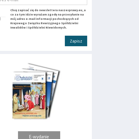
Chcę zapisać się do newslettera naszesprawy.eu, a
co za tym idzie wyrażam zgodę na przesyłanie na
mój adres e-mail informacji pochodzących od
Krajowego Związku Rewizyjnego Spółdzielni
Inwalidów i Spółdzielni Niewidomych.
Zapisz
E-wydanie