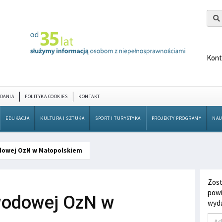
Kont
DANIA
POLITYKA COOKIES
KONTAKT
EDUKACJA
KULTURA I SZTUKA
SPORT I TURYSTYKA
PROJEKTY PROGRAMY
NAU
dowej OzN w Małopolskiem
Zost
powi
awodowej OzN w
wyda