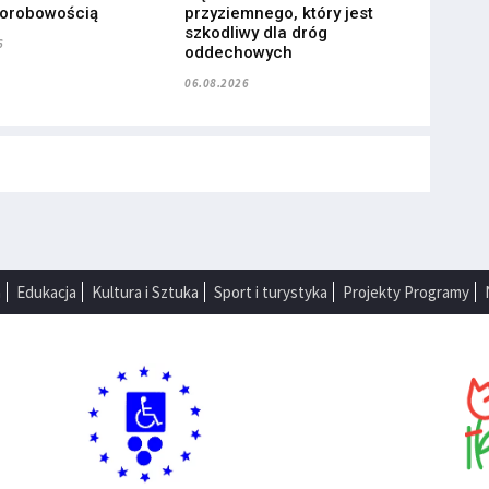
horobowością
przyziemnego, który jest
szkodliwy dla dróg
6
oddechowych
06.08.2026
a
Edukacja
Kultura i Sztuka
Sport i turystyka
Projekty Programy