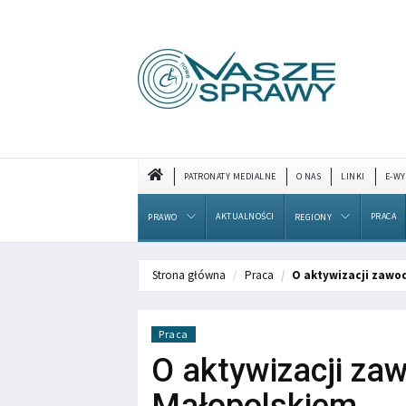
PATRONATY MEDIALNE
O NAS
LINKI
E-WY
AKTUALNOŚCI
PRACA
PRAWO
REGIONY
Strona główna
Praca
O aktywizacji zawo
Praca
O aktywizacji z