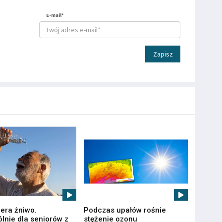
E-mail*
Zapisz
iera żniwo.
Podczas upałów rośnie
lnie dla seniorów z
stężenie ozonu