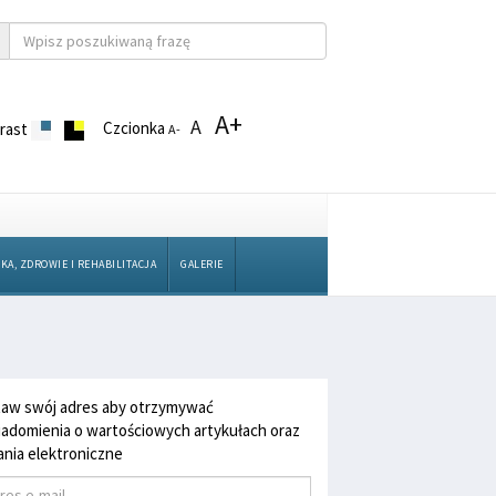
A+
A
Czcionka
rast
A-
KA, ZDROWIE I REHABILITACJA
GALERIE
aw swój adres aby otrzymywać
adomienia o wartościowych artykułach oraz
nia elektroniczne