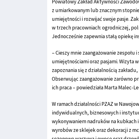
Powiatowy Zakład Aktywności Zawodow
z umiarkowanym lub znacznym stopni
umiejętności i rozwijać swoje pasje. Z
w trzech pracowniach: ogrodniczej, pol
Jednocześnie zapewnia stałą opiekę ins
– Cieszy mnie zaangażowanie zespołu i 
umiejętnościami oraz pasjami. Wizyta w
zapoznania się z działalnością zakładu,
Obserwując zaangażowanie zarówno prac
ich praca – powiedziała Marta Malec-
W ramach działalności PZAZ w Nawojowe
indywidualnych, biznesowych i instytuc
wykonywaniem nadruków na kubkach i k
wyrobów ze sklejek oraz dekoracji z m
sezonowe warzywa i owoce oraz drzewk