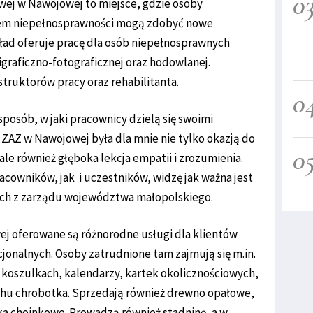
0
ej w Nawojowej to miejsce, gdzie osoby
em niepełnosprawności mogą zdobyć nowe
akład oferuje pracę dla osób niepełnosprawnych
igraficzno-fotograficznej oraz hodowlanej.
truktorów pracy oraz rehabilitanta.
0
sposób, w jaki pracownicy dzielą się swoimi
 ZAZ w Nawojowej była dla mnie nie tylko okazją do
0
 ale również głęboka lekcja empatii i zrozumienia.
owników, jak i uczestników, widzę jak ważna jest
Lech z zarządu województwa małopolskiego.
j oferowane są różnorodne usługi dla klientów
jonalnych. Osoby zatrudnione tam zajmują się m.in.
oszulkach, kalendarzy, kartek okolicznościowych,
chu chrobotka. Sprzedają również drewno opałowe,
a choinkowe. Prowadzą również stadninę, a w