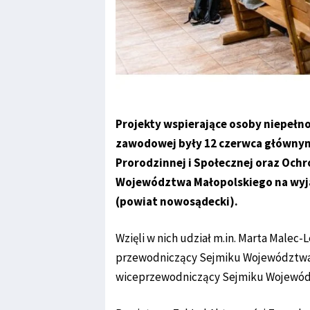
Projekty wspierające osoby niepełn
zawodowej były 12 czerwca głównym
Prorodzinnej i Społecznej oraz Oc
Województwa Małopolskiego na wyj
(powiat nowosądecki).
Wzięli w nich udział m.in. Marta Male
przewodniczący Sejmiku Województwa 
wiceprzewodniczący Sejmiku Wojewódz