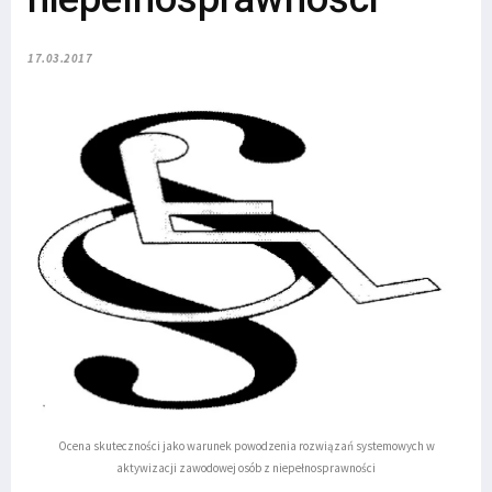
17.03.2017
Ocena skuteczności jako warunek powodzenia rozwiązań systemowych w
aktywizacji zawodowej osób z niepełnosprawności