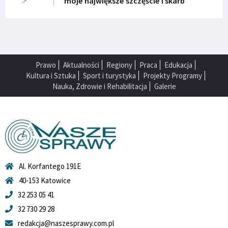
moje największe szczęście i skarb
Prawo
Aktualności
Regiony
Praca
Edukacja
Kultura i Sztuka
Sport i turystyka
Projekty Programy
Nauka, Zdrowie i Rehabilitacja
Galerie
Al. Korfantego 191E
40-153 Katowice
32 253 05 41
32 730 29 28
redakcja@naszesprawy.com.pl