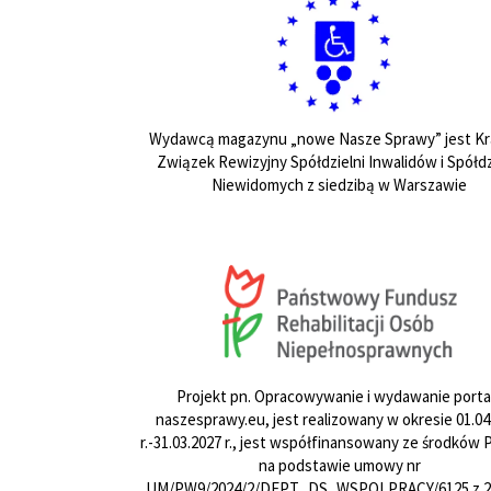
Wydawcą magazynu „nowe Nasze Sprawy” jest Kr
Związek Rewizyjny Spółdzielni Inwalidów i Spółdz
Niewidomych z siedzibą w Warszawie
Projekt pn. Opracowywanie i wydawanie porta
naszesprawy.eu, jest realizowany w okresie 01.04
r.-31.03.2027 r., jest współfinansowany ze środków
na podstawie umowy nr
UM/PW9/2024/2/DEPT_DS_WSPOLPRACY/6125 z 24