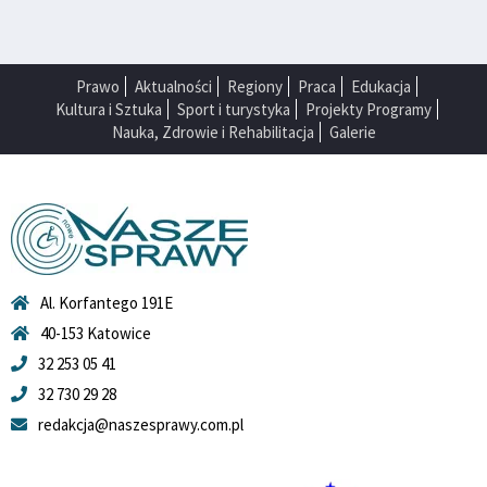
Prawo
Aktualności
Regiony
Praca
Edukacja
Kultura i Sztuka
Sport i turystyka
Projekty Programy
Nauka, Zdrowie i Rehabilitacja
Galerie
Al. Korfantego 191E
40-153 Katowice
32 253 05 41
32 730 29 28
redakcja@naszesprawy.com.pl