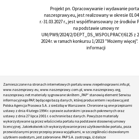
Projekt pn. Opracowywanie i wydawanie porta
naszesprawy.eu, jest realizowany w okresie 01.04
r.-31.03.2027 r., jest współfinansowany ze środków
na podstawie umowy nr
UM/PW9/2024/2/DEPT_DS_WSPOLPRACY/6125 z 24
2024 r. w ramach konkursu 1/2023 "Możemy więcej".
informacji
Zamieszczone na stronach internetowych portalu www.niepelnosprawni.info.pl,
www.naszesprawy.eu, www.naszesprawy.com.pl, www.naszesprawy.org,
naszesprawy.net materiały sygnowane skrótem „PAP” stanowią element Serwisu
informacyjnego PAP, będącego bazą danych, której producentem i wydawcą jest
Polska Agencja Prasowa S.A. z siedzibą w Warszawie. Chronione są one przepisami
ustawy z dnia 4 lutego 1994 r. o prawie autorskim i prawach pokrewnych oraz
ustawy z dnia 27 lipca 2001 r. o ochronie baz danych. Powyższe materiały
wykorzystywane są przez właściciela portalu na podstawie stosownej umowy
licencyjnej. Jakiekolwiek ich wykorzystywanie przez użytkowników portalu, poza
przewidzianymi przez przepisy prawa wyjątkami, w szczególności dozwolonym
użytkiem osobistym, jest zabronione. PAP S.A. zastrzega, iż dalsze