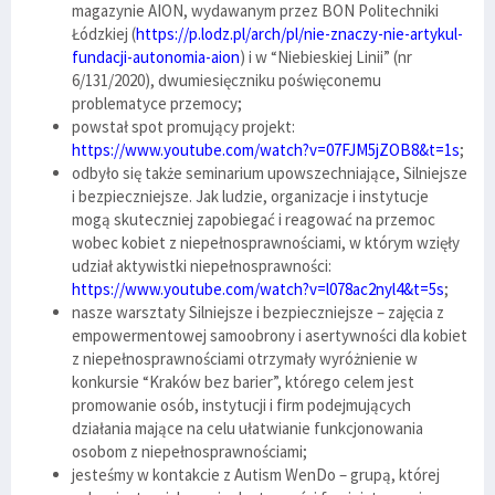
magazynie AION, wydawanym przez BON Politechniki
Łódzkiej (
https://p.lodz.pl/arch/pl/nie-znaczy-nie-artykul-
fundacji-autonomia-aion
) i w “Niebieskiej Linii” (nr
6/131/2020), dwumiesięczniku poświęconemu
problematyce przemocy;
powstał spot promujący projekt:
https://www.youtube.com/watch?v=07FJM5jZOB8&t=1s
;
odbyło się także seminarium upowszechniające, Silniejsze
i bezpieczniejsze. Jak ludzie, organizacje i instytucje
mogą skuteczniej zapobiegać i reagować na przemoc
wobec kobiet z niepełnosprawnościami, w którym wzięły
udział aktywistki niepełnosprawności:
https://www.youtube.com/watch?v=l078ac2nyl4&t=5s
;
nasze warsztaty Silniejsze i bezpieczniejsze – zajęcia z
empowermentowej samoobrony i asertywności dla kobiet
z niepełnosprawnościami otrzymały wyróżnienie w
konkursie “Kraków bez barier”, którego celem jest
promowanie osób, instytucji i firm podejmujących
działania mające na celu ułatwianie funkcjonowania
osobom z niepełnosprawnościami;
jesteśmy w kontakcie z Autism WenDo – grupą, której