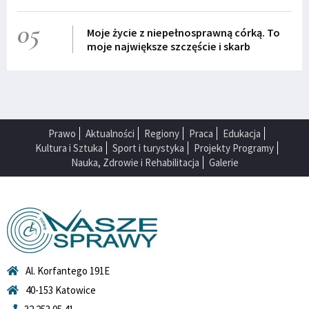
05
Moje życie z niepełnosprawną córką. To
moje największe szczęście i skarb
Prawo
Aktualności
Regiony
Praca
Edukacja
Kultura i Sztuka
Sport i turystyka
Projekty Programy
Nauka, Zdrowie i Rehabilitacja
Galerie
Al. Korfantego 191E
40-153 Katowice