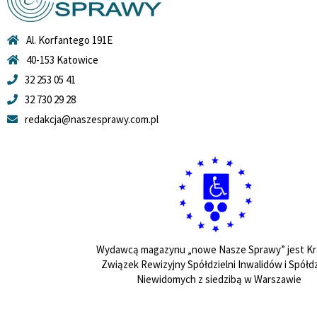
Al. Korfantego 191E
40-153 Katowice
32 253 05 41
32 730 29 28
redakcja@naszesprawy.com.pl
Wydawcą magazynu „nowe Nasze Sprawy” jest Kr
Związek Rewizyjny Spółdzielni Inwalidów i Spółdz
Niewidomych z siedzibą w Warszawie