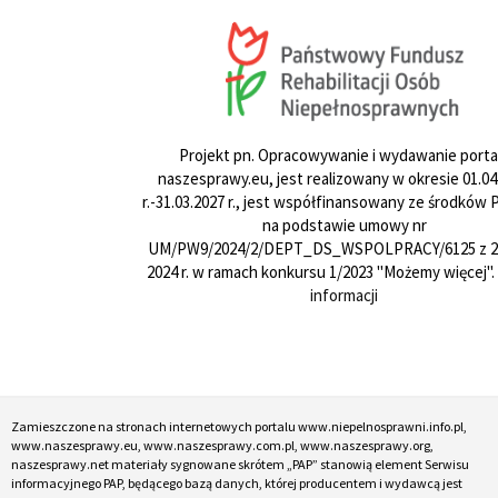
Projekt pn. Opracowywanie i wydawanie porta
naszesprawy.eu, jest realizowany w okresie 01.04
r.-31.03.2027 r., jest współfinansowany ze środków
na podstawie umowy nr
UM/PW9/2024/2/DEPT_DS_WSPOLPRACY/6125 z 24
2024 r. w ramach konkursu 1/2023 "Możemy więcej".
informacji
Zamieszczone na stronach internetowych portalu www.niepelnosprawni.info.pl,
www.naszesprawy.eu, www.naszesprawy.com.pl, www.naszesprawy.org,
naszesprawy.net materiały sygnowane skrótem „PAP” stanowią element Serwisu
informacyjnego PAP, będącego bazą danych, której producentem i wydawcą jest