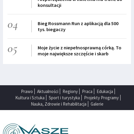
konsultacji
04
Bieg Rossmann Run z aplikacją dla 500
tys. biegaczy
05
Moje życie z niepełnosprawną córką. To
moje największe szczęście i skarb
Prawo
Aktualności
Regiony
Praca
Edukacja
Kultura i Sztuka
Sport i turystyka
Projekty Programy
Nauka, Zdrowie i Rehabilitacja
Galerie