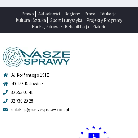
Prawo
Aktualności
Regiony
Praca
Edukacja
Kultura i Sztuka
Sport i turystyka
Projekty Programy
Nauka, Zdrowie i Rehabilitacja
Galerie
Al. Korfantego 191E
40-153 Katowice
32 253 05 41
32 730 29 28
redakcja@naszesprawy.com.pl