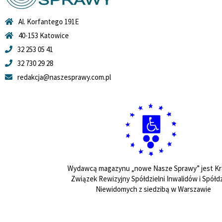
Al. Korfantego 191E
40-153 Katowice
32 253 05 41
32 730 29 28
redakcja@naszesprawy.com.pl
Wydawcą magazynu „nowe Nasze Sprawy” jest Kr
Związek Rewizyjny Spółdzielni Inwalidów i Spółdz
Niewidomych z siedzibą w Warszawie