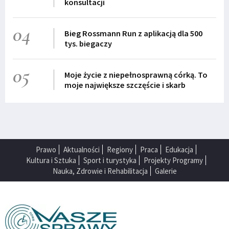
konsultacji
04
Bieg Rossmann Run z aplikacją dla 500
tys. biegaczy
05
Moje życie z niepełnosprawną córką. To
moje największe szczęście i skarb
Prawo
Aktualności
Regiony
Praca
Edukacja
Kultura i Sztuka
Sport i turystyka
Projekty Programy
Nauka, Zdrowie i Rehabilitacja
Galerie