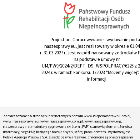
Projekt pn. Opracowywanie i wydawanie porta
naszesprawy.eu, jest realizowany w okresie 01.04
r.-31.03.2027 r., jest współfinansowany ze środków
na podstawie umowy nr
UM/PW9/2024/2/DEPT_DS_WSPOLPRACY/6125 z 24
2024 r. w ramach konkursu 1/2023 "Możemy więcej".
informacji
Zamieszczone na stronach internetowych portalu www.niepelnosprawni.info.pl,
www.naszesprawy.eu, www.naszesprawy.com.pl, www.naszesprawy.org,
naszesprawy.net materiały sygnowane skrótem „PAP” stanowią element Serwisu
informacyjnego PAP, będącego bazą danych, której producentem i wydawcą jest
Polska Agencja Prasowa S.A. z siedzibą w Warszawie. Chronione są one przepisami