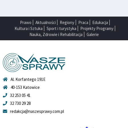
Prawo
Aktualności
Regiony
Praca
Edukacja
Kultura i Sztuka
Sport i turystyka
Projekty Programy
Nauka, Zdrowie i Rehabilitacja
Galerie
Al. Korfantego 191E
40-153 Katowice
32 253 05 41
32 730 29 28
redakcja@naszesprawy.com.pl