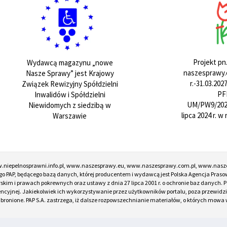
Projekt pn
Wydawcą magazynu „nowe
naszesprawy.e
Nasze Sprawy” jest Krajowy
r.-31.03.20
Związek Rewizyjny Spółdzielni
PF
Inwalidów i Spółdzielni
UM/PW9/202
Niewidomych z siedzibą w
lipca 2024 r. 
Warszawie
w.niepelnosprawni.info.pl, www.naszesprawy.eu, www.naszesprawy.com.pl, www.nasz
o PAP, będącego bazą danych, której producentem i wydawcą jest Polska Agencja Prasow
torskim i prawach pokrewnych oraz ustawy z dnia 27 lipca 2001 r. o ochronie baz danych
encyjnej. Jakiekolwiek ich wykorzystywanie przez użytkowników portalu, poza przewidz
onione. PAP S.A. zastrzega, iż dalsze rozpowszechnianie materiałów, o których mowa w ar