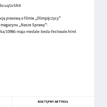
x9bcuqGvSN4
cję prasową o filmie „Olimpijczycy”
h magazynu „Nasze Sprawy”:
tyka/10986-maja-medale-beda-festiwale.html
NASTĘPNY ARTYKUŁ