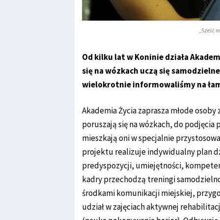
„Sześć mi
Od kilku lat w Koninie działa Akade
się na wózkach uczą się samodzielne
wielokrotnie informowaliśmy na łam
Akademia Życia zaprasza młode osoby z
poruszają się na wózkach, do podjęcia 
mieszkają oni w specjalnie przystosow
projektu realizuje indywidualny plan d
predyspozycji, umiejętności, kompeten
kadry przechodzą treningi samodzielnoś
środkami komunikacji miejskiej, przy
udział w zajęciach aktywnej rehabilitacj