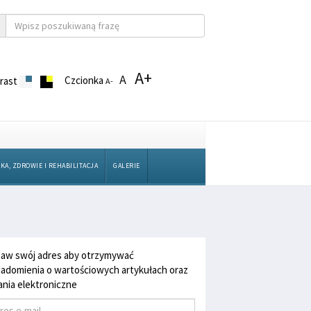
A+
A
Czcionka
rast
A-
KA, ZDROWIE I REHABILITACJA
GALERIE
aw swój adres aby otrzymywać
adomienia o wartościowych artykułach oraz
nia elektroniczne