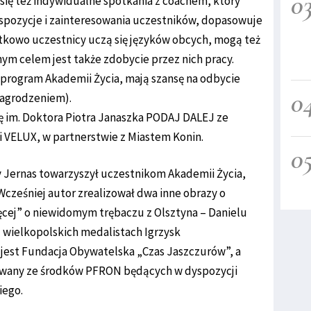
0
się też indywidualne spotkania z coachem, który
pozycje i zainteresowania uczestników, dopasowuje
tkowo uczestnicy uczą się języków obcych, mogą też
ym celem jest także zdobycie przez nich pracy.
 program Akademii Życia, mają szansę na odbycie
0
agrodzeniem).
ję im. Doktora Piotra Janaszka PODAJ DALEJ ze
 VELUX, w partnerstwie z Miastem Konin.
0
y Jernas towarzyszył uczestnikom Akademii Życia,
 Wcześniej autor zrealizował dwa inne obrazy o
cej” o niewidomym trębaczu z Olsztyna – Danielu
u wielkopolskich medalistach Igrzysk
jest Fundacja Obywatelska „Czas Jaszczurów”, a
nsowany ze środków PFRON będących w dyspozycji
ego.