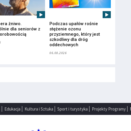
iera żniwo.
Podczas upałów rośnie
lnie dla seniorów z
stężenie ozonu
horobowością
przyziemnego, który jest
szkodliwy dla dróg
6
oddechowych
06.08.2026
a
Edukacja
Kultura i Sztuka
Sport i turystyka
Projekty Programy