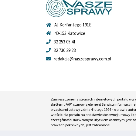
Al. Korfantego 191E
40-153 Katowice
32 253 05 41
32 730 29 28
redakcja@naszesprawy.com.pl
Zamieszczone na stronach internetowych portalu ww
skrótem „PAP” stanowią element Serwisu informacyjneg
przepisami ustawy z dnia 4 lutego 1994 r. o prawie au
właściciela portalu na podstawie stosownej umowy lic
szczególności dozwolonym użytkiem osobistym, jest zabr
prawach pokrewnych, jest zabronione.