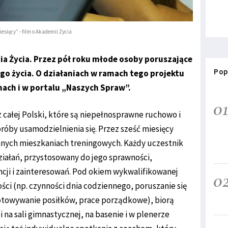
esięcy” - film o Akademii Życia
mia Życia. Przez pół roku młode osoby poruszające
Pop
go życia. O działaniach w ramach tego projektu
ach i w portalu „Naszych Spraw”.
0
 całej Polski, które są niepełnosprawne ruchowo i
próby usamodzielnienia się. Przez sześć miesięcy
anych mieszkaniach treningowych. Każdy uczestnik
ziałań, przystosowany do jego sprawności,
cji i zainteresowań. Pod okiem wykwalifikowanej
0
ci (np. czynności dnia codziennego, poruszanie się
gotowywanie posiłków, prace porządkowe), biorą
i na sali gimnastycznej, na basenie i w plenerze