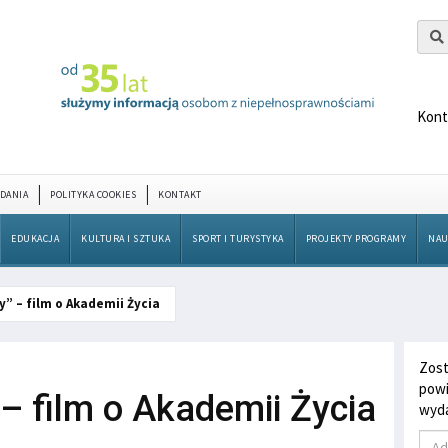
Kont
DANIA
POLITYKA COOKIES
KONTAKT
EDUKACJA
KULTURA I SZTUKA
SPORT I TURYSTYKA
PROJEKTY PROGRAMY
NAU
y” – film o Akademii Życia
Zost
powi
– film o Akademii Życia
wyda