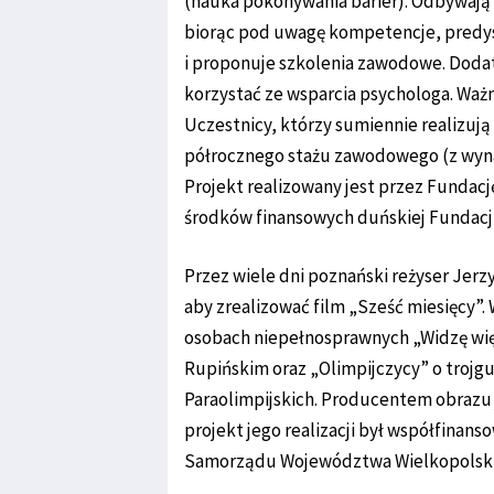
(nauka pokonywania barier). Odbywają 
biorąc pod uwagę kompetencje, predys
i proponuje szkolenia zawodowe. Doda
korzystać ze wsparcia psychologa. Ważn
Uczestnicy, którzy sumiennie realizują
półrocznego stażu zawodowego (z wyn
Projekt realizowany jest przez Fundac
środków finansowych duńskiej Fundacji
Przez wiele dni poznański reżyser Jerz
aby zrealizować film „Sześć miesięcy”.
osobach niepełnosprawnych „Widzę wię
Rupińskim oraz „Olimpijczycy” o trojg
Paraolimpijskich. Producentem obrazu 
projekt jego realizacji był współfina
Samorządu Województwa Wielkopolski