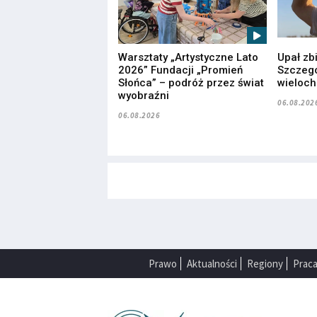
Warsztaty „Artystyczne Lato
Upał zb
2026” Fundacji „Promień
Szczegó
Słońca” – podróż przez świat
wieloc
wyobraźni
06.08.202
06.08.2026
Prawo
Aktualności
Regiony
Prac