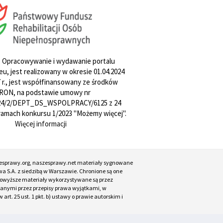
. Opracowywanie i wydawanie portalu
u, jest realizowany w okresie 01.04.2024
27 r., jest współfinansowany ze środków
RON, na podstawie umowy nr
4/2/DEPT_DS_WSPOLPRACY/6125 z 24
w ramach konkursu 1/2023 "Możemy więcej".
Więcej informacji
esprawy.org, naszesprawy.net materiały sygnowane
a S.A. z siedzibą w Warszawie. Chronione są one
. Powyższe materiały wykorzystywane są przez
ianymi przez przepisy prawa wyjątkami, w
t. 25 ust. 1 pkt. b) ustawy o prawie autorskim i