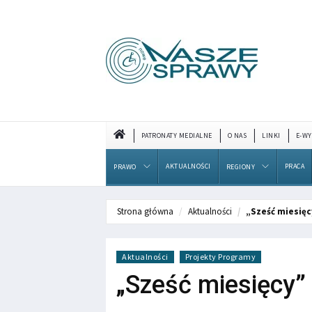
PATRONATY MEDIALNE
O NAS
LINKI
E-WY
AKTUALNOŚCI
PRACA
PRAWO
REGIONY
Strona główna
Aktualności
„Sześć miesięc
Aktualności
Projekty Programy
„Sześć miesięcy” 