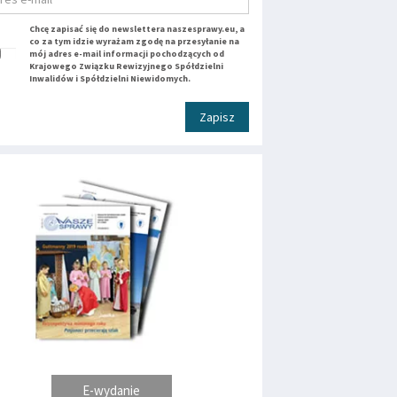
Chcę zapisać się do newslettera naszesprawy.eu, a
co za tym idzie wyrażam zgodę na przesyłanie na
mój adres e-mail informacji pochodzących od
Krajowego Związku Rewizyjnego Spółdzielni
Inwalidów i Spółdzielni Niewidomych.
Zapisz
E-wydanie