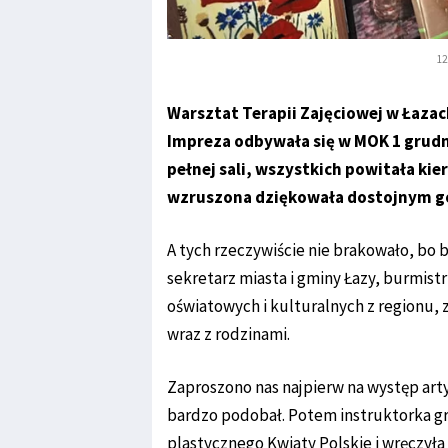
12
Warsztat Terapii Zajęciowej w Łazac
Impreza odbywała się w MOK 1 grudni
pełnej sali, wszystkich powitała ki
wzruszona dziękowała dostojnym go
A tych rzeczywiście nie brakowało, bo 
sekretarz miasta i gminy Łazy, burmistr
oświatowych i kulturalnych z regionu, 
wraz z rodzinami.
Zaproszono nas najpierw na występ arty
bardzo podobał. Potem instruktorka gr
plastycznego Kwiaty Polskie i wręczył