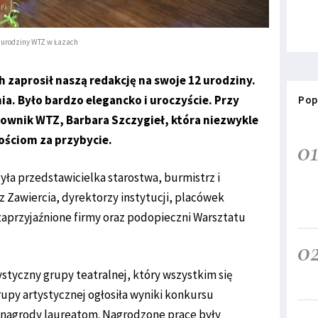
 urodziny WTZ w Łazach
h zaprosił naszą redakcję na swoje 12 urodziny.
a. Było bardzo elegancko i uroczyście. Przy
Pop
erownik WTZ, Barbara Szczygieł, która niezwykle
ściom za przybycie.
0
była przedstawicielka starostwa, burmistrz i
z Zawiercia, dyrektorzy instytucji, placówek
zaprzyjaźnione firmy oraz podopieczni Warsztatu
0
styczny grupy teatralnej, który wszystkim się
upy artystycznej ogłosiła wyniki konkursu
a nagrody laureatom. Nagrodzone prace były