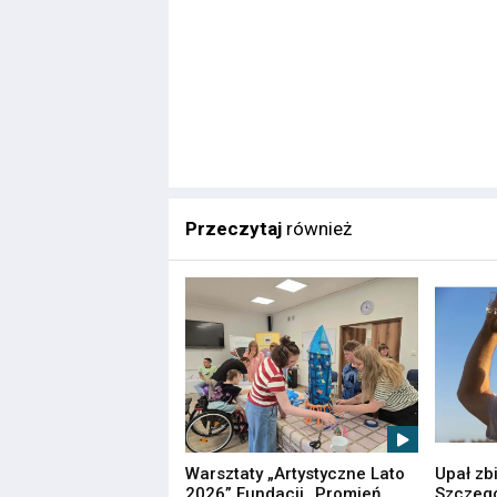
Przeczytaj
również
Warsztaty „Artystyczne Lato
Upał zb
2026” Fundacji „Promień
Szczegó