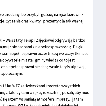
e urodziny, bo przybyli goście, na ręce kierownik
cje, życzenia oraz kwiaty i prezenty dla tak ważnej
: – Warsztaty Terapii Zajęciowej odgrywają bardzo
zajmują się osobami z niepełnosprawnością. Dzięki
dzisiaj niepełnosprawni uczestniczą we wszystkim, co
 a obywatele miasta i gminy wiedzą co to jest
że niepełnosprawni nie chcą wcale taryfy ulgowej,
u społecznym.
em 12 lat WTZ ze świeczkami i zaczęto wszystkich
, z talerzykami w ręku, rozeszli się po sali, aby móc
 się razem wspaniałą atmosferą imprezy. I ja tam
 Życzymy WTZ w Łazach wielu lat działalności i