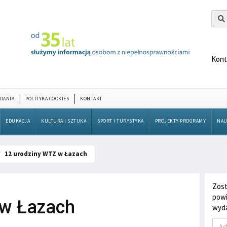
Kont
DANIA
POLITYKA COOKIES
KONTAKT
EDUKACJA
KULTURA I SZTUKA
SPORT I TURYSTYKA
PROJEKTY PROGRAMY
NAU
12 urodziny WTZ w Łazach
Zost
powi
 w Łazach
wyda