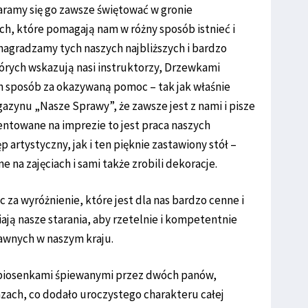
taramy się go zawsze świętować w gronie
h, które pomagają nam w różny sposób istnieć i
 nagradzamy tych naszych najbliższych i bardzo
órych wskazują nasi instruktorzy, Drzewkami
n sposób za okazywaną pomoc – tak jak właśnie
azynu „Nasze Sprawy”, że zawsze jest z nami i pisze
zentowane na imprezie to jest praca naszych
artystyczny, jak i ten pięknie zastawiony stół –
na zajęciach i sami także zrobili dekoracje.
za wyróżnienie, które jest dla nas bardzo cenne i
ają nasze starania, aby rzetelnie i kompetentnie
rawnych w naszym kraju.
 piosenkami śpiewanymi przez dwóch panów,
zach, co dodało uroczystego charakteru całej