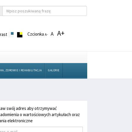
A+
A
Czcionka
rast
A-
KA, ZDROWIE I REHABILITACJA
GALERIE
aw swój adres aby otrzymywać
adomienia o wartościowych artykułach oraz
nia elektroniczne