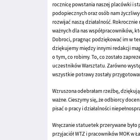
rocznicę powstania naszej placówki i s
podopiecznych oraz osób nam życzliwyc
rozwijać naszą działalność. Rokrocznie
ważnych dla nas współpracowników, kt
Dobroci, pragnąc podziękować im w te
dziękujemy między innymi redakcji mag
o tym, co robimy. To, co zostało zapre
uczestników Warsztatu. Zarówno występ 
wszystkie potrawy zostały przygotowane 
Wzruszona odebrałam rzeźbę, dziękując 
ważne. Cieszymy się, że odbiorcy doceni
pisać o pracy i działalności niepełnosp
Wręczanie statuetek przerywane było
przyjaciół WTZ i pracowników MOK w Ła