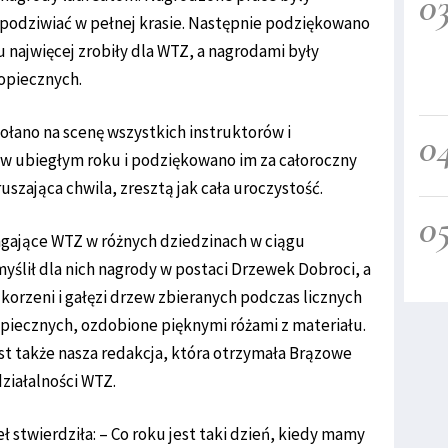
0
 podziwiać w pełnej krasie. Następnie podziękowano
 najwięcej zrobiły dla WTZ, a nagrodami były
opiecznych.
łano na scenę wszystkich instruktorów i
0
w ubiegłym roku i podziękowano im za całoroczny
ruszająca chwila, zresztą jak cała uroczystość.
0
magające WTZ w różnych dziedzinach w ciągu
yślił dla nich nagrody w postaci Drzewek Dobroci, a
 korzeni i gałęzi drzew zbieranych podczas licznych
piecznych, ozdobione pięknymi różami z materiału.
st także nasza redakcja, która otrzymała Brązowe
ziałalności WTZ.
 stwierdziła: – Co roku jest taki dzień, kiedy mamy