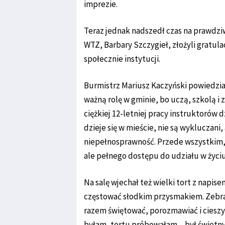
imprezie.
Teraz jednak nadszedł czas na prawdziw
WTZ, Barbary Szczygieł, złożyli gratula
społecznie instytucji.
Burmistrz Mariusz Kaczyński powiedział
ważną rolę w gminie, bo uczą, szkolą i 
ciężkiej 12-letniej pracy instruktorów 
dzieje się w mieście, nie są wykluczani,
niepełnosprawność. Przede wszystkim, 
ale pełnego dostępu do udziału w życi
Na salę wjechał też wielki tort z napis
częstować słodkim przysmakiem. Zebrani
razem świętować, porozmawiać i cieszyć
byłam, tortu próbowałam – był świetny!