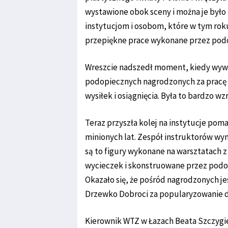
wystawione obok sceny i można je było
instytucjom i osobom, które w tym roku
przepiękne prace wykonane przez pod
Wreszcie nadszedł moment, kiedy wywo
podopiecznych nagrodzonych za pracę 
wysiłek i osiągnięcia. Była to bardzo wz
Teraz przyszła kolej na instytucje po
minionych lat. Zespół instruktorów wym
są to figury wykonane na warsztatach z
wycieczek i skonstruowane przez podo
Okazało się, że pośród nagrodzonych je
Drzewko Dobroci za popularyzowanie d
Kierownik WTZ w Łazach Beata Szczygieł