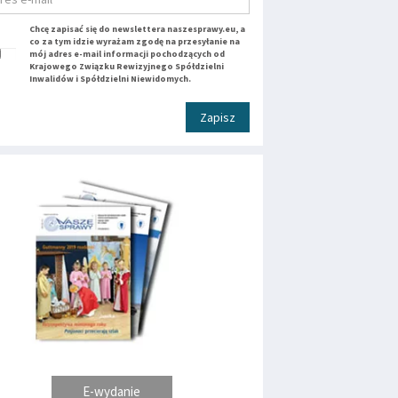
Chcę zapisać się do newslettera naszesprawy.eu, a
co za tym idzie wyrażam zgodę na przesyłanie na
mój adres e-mail informacji pochodzących od
Krajowego Związku Rewizyjnego Spółdzielni
Inwalidów i Spółdzielni Niewidomych.
Zapisz
E-wydanie