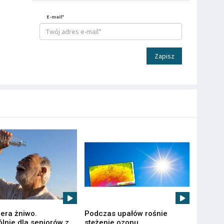
E-mail*
Zapisz
iera żniwo.
Podczas upałów rośnie
lnie dla seniorów z
stężenie ozonu