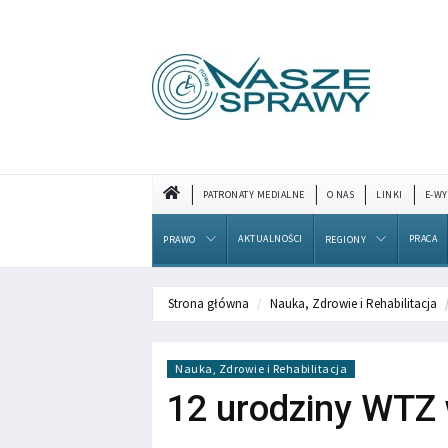
PATRONATY MEDIALNE
O NAS
LINKI
E-WY
AKTUALNOŚCI
PRACA
PRAWO
REGIONY
Strona główna
Nauka, Zdrowie i Rehabilitacja
Nauka, Zdrowie i Rehabilitacja
12 urodziny WTZ