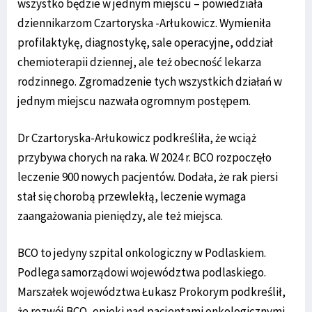
wszystko będzie w jednym miejscu – powiedziała
dziennikarzom Czartoryska -Arłukowicz. Wymieniła
profilaktykę, diagnostykę, sale operacyjne, oddział
chemioterapii dziennej, ale też obecność lekarza
rodzinnego. Zgromadzenie tych wszystkich działań w
jednym miejscu nazwała ogromnym postępem.
Dr Czartoryska-Arłukowicz podkreśliła, że wciąż
przybywa chorych na raka. W 2024 r. BCO rozpoczęło
leczenie 900 nowych pacjentów. Dodała, że rak piersi
stał się chorobą przewlekłą, leczenie wymaga
zaangażowania pieniędzy, ale też miejsca.
BCO to jedyny szpital onkologiczny w Podlaskiem.
Podlega samorządowi województwa podlaskiego.
Marszałek województwa Łukasz Prokorym podkreślił,
że rozwój BCO, opieki nad pacjentami onkologicznymi