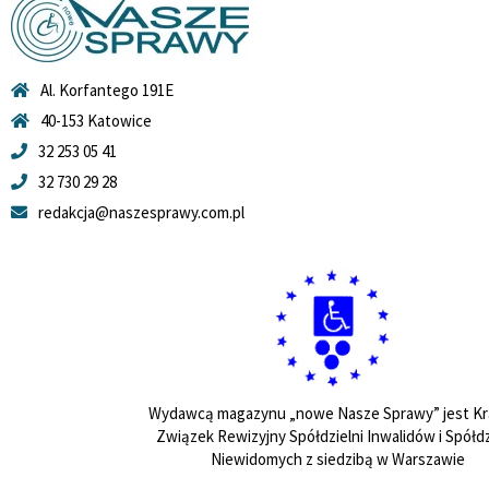
Al. Korfantego 191E
40-153 Katowice
32 253 05 41
32 730 29 28
redakcja@naszesprawy.com.pl
Wydawcą magazynu „nowe Nasze Sprawy” jest Kr
Związek Rewizyjny Spółdzielni Inwalidów i Spółdz
Niewidomych z siedzibą w Warszawie