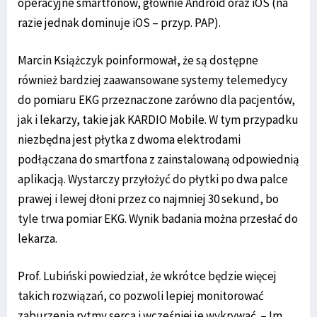
operacyjne smartfonów, głównie Android oraz iOS (na
razie jednak dominuje iOS – przyp. PAP).
Marcin Książczyk poinformował, że są dostępne
również bardziej zaawansowane systemy telemedycy
do pomiaru EKG przeznaczone zarówno dla pacjentów,
jak i lekarzy, takie jak KARDIO Mobile. W tym przypadku
niezbędna jest płytka z dwoma elektrodami
podłączana do smartfona z zainstalowaną odpowiednią
aplikacją. Wystarczy przyłożyć do płytki po dwa palce
prawej i lewej dłoni przez co najmniej 30 sekund, bo
tyle trwa pomiar EKG. Wynik badania można przesłać do
lekarza.
Prof. Lubiński powiedział, że wkrótce będzie więcej
takich rozwiązań, co pozwoli lepiej monitorować
zaburzenia rytmy serca i wcześniej je wykrywać. – Im