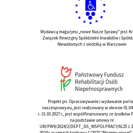
Wydawcą magazynu „nowe Nasze Sprawy” jest Kr
Związek Rewizyjny Spółdzielni Inwalidów i Spółdz
Niewidomych z siedzibą w Warszawie
Projekt pn. Opracowywanie i wydawanie porta
naszesprawy.eu, jest realizowany w okresie 01.04
r.-31.03.2027 r., jest współfinansowany ze środków
na podstawie umowy nr
UM/PW9/2024/2/DEPT_DS_WSPOLPRACY/6125 z 24
2024 r. w ramach konkursu 1/2023 "Możemy więcej".