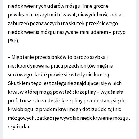
niedokrwiennych udarów mózgu. Inne groźne
powikłania tej arytmii to zawał, niewydolność serca i
zaburzeń poznawczych (na skutek przejściowego
niedokrwienia mózgu nazywane mini udarem – przyp.
PAP).
– Migotanie przedsionków to bardzo szybka i
nieskoordynowana praca przedsionków mięśnia
sercowego, które prawie się wtedy nie kurczą.
Skutkiem tego jest zaleganie znajdującej się w nich
krwi, w której mogą powstać skrzepliny – wyjaśniała
prof. Trusz-Gluza. Jeśli skrzepliny przedostaną się do
krwiobiegu, z prądem krwi mogą dotrzeć do tętnic
mózgowych, zatkać i je wywołać niedokrwienie mózgu,
czyli udar.