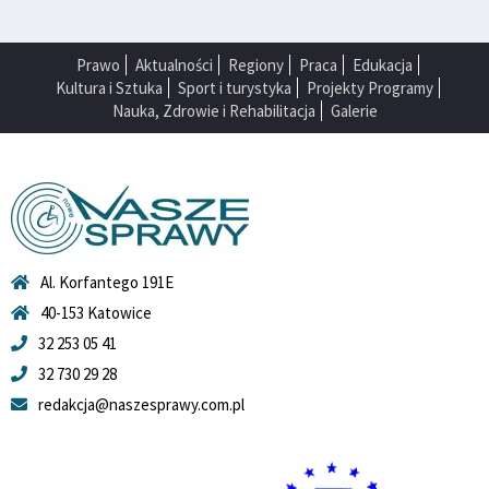
Prawo
Aktualności
Regiony
Praca
Edukacja
Kultura i Sztuka
Sport i turystyka
Projekty Programy
Nauka, Zdrowie i Rehabilitacja
Galerie
Al. Korfantego 191E
40-153 Katowice
32 253 05 41
32 730 29 28
redakcja@naszesprawy.com.pl