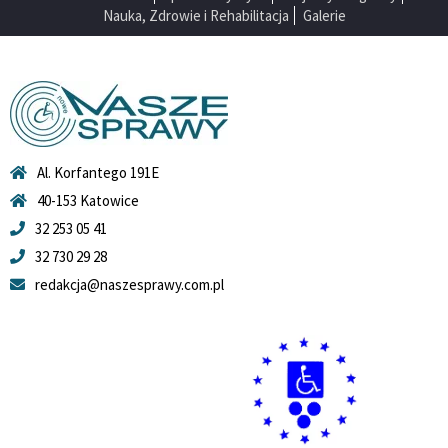
Nauka, Zdrowie i Rehabilitacja
Galerie
Al. Korfantego 191E
40-153 Katowice
32 253 05 41
32 730 29 28
redakcja@naszesprawy.com.pl