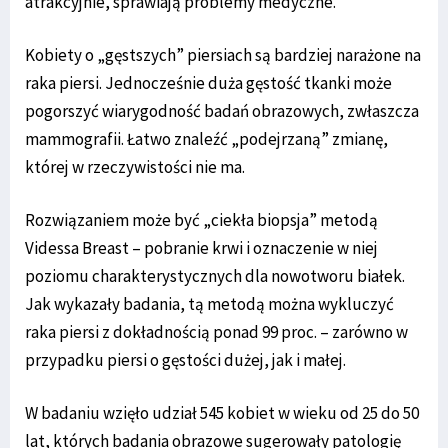
atrakcyjnie, sprawiają problemy medyczne.
Kobiety o „gęstszych” piersiach są bardziej narażone na
raka piersi. Jednocześnie duża gęstość tkanki może
pogorszyć wiarygodność badań obrazowych, zwłaszcza
mammografii. Łatwo znaleźć „podejrzaną” zmianę,
której w rzeczywistości nie ma.
Rozwiązaniem może być „ciekła biopsja” metodą
Videssa Breast – pobranie krwi i oznaczenie w niej
poziomu charakterystycznych dla nowotworu białek.
Jak wykazały badania, tą metodą można wykluczyć
raka piersi z dokładnością ponad 99 proc. – zarówno w
przypadku piersi o gęstości dużej, jak i małej.
W badaniu wzięło udział 545 kobiet w wieku od 25 do 50
lat, których badania obrazowe sugerowały patologię