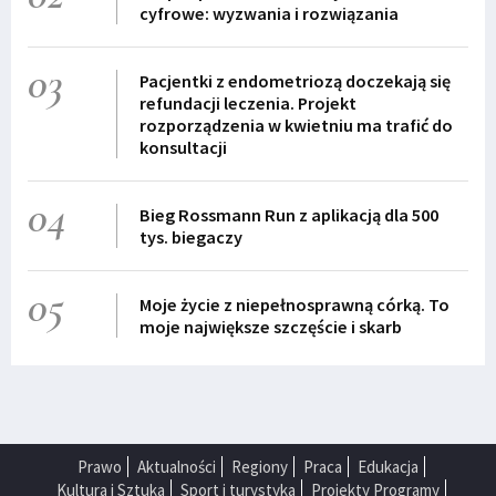
cyfrowe: wyzwania i rozwiązania
03
Pacjentki z endometriozą doczekają się
refundacji leczenia. Projekt
rozporządzenia w kwietniu ma trafić do
konsultacji
04
Bieg Rossmann Run z aplikacją dla 500
tys. biegaczy
05
Moje życie z niepełnosprawną córką. To
moje największe szczęście i skarb
Prawo
Aktualności
Regiony
Praca
Edukacja
Kultura i Sztuka
Sport i turystyka
Projekty Programy