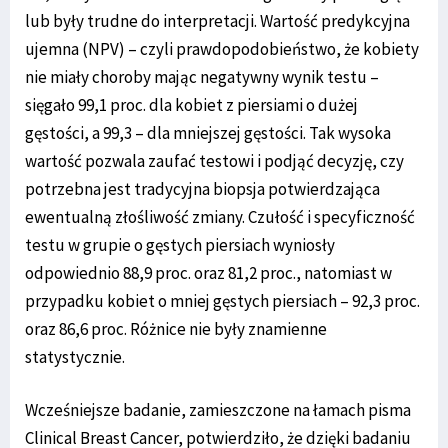
lub były trudne do interpretacji. Wartość predykcyjna
ujemna (NPV) – czyli prawdopodobieństwo, że kobiety
nie miały choroby mając negatywny wynik testu –
sięgało 99,1 proc. dla kobiet z piersiami o dużej
gęstości, a 99,3 – dla mniejszej gęstości. Tak wysoka
wartość pozwala zaufać testowi i podjąć decyzję, czy
potrzebna jest tradycyjna biopsja potwierdzająca
ewentualną złośliwość zmiany. Czułość i specyficzność
testu w grupie o gęstych piersiach wyniosły
odpowiednio 88,9 proc. oraz 81,2 proc., natomiast w
przypadku kobiet o mniej gęstych piersiach – 92,3 proc.
oraz 86,6 proc. Różnice nie były znamienne
statystycznie.
Wcześniejsze badanie, zamieszczone na łamach pisma
Clinical Breast Cancer, potwierdziło, że dzięki badaniu