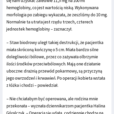
się nam uzyskać zaledwie 11,5 mg na 100 ml
hemoglobiny, co jest wartością niską. Wykonywana
morfologia po zabiegu wykazała, że zeszliśmy do 10 mg.
Normalnie ta utrata jest rzędu trzech, czterech
jednostek hemoglobiny – zaznaczył.
– Staw biodrowy uległ takiej destrukcji, że pacjentka
miała skróconą kończynę o 5 cm. Miała bardzo silne
dolegliwości bólowe, przez co zażywała olbrzymie
ilości środków przeciwbólowych. Mają one działanie
uboczne: drażnią przewód pokarmowy, są przyczyną
jego owrzodzeń i krwawień. Po operacji kobieta wstała
z łóżka i chodzi – powiedział.
– Nie chciałabym być operowana, ale rodzina mnie
przekonała – wyznała dziennikarzom pacjentka Halina
Góralczyk. – Operacja się udała, codziennie chodzę na