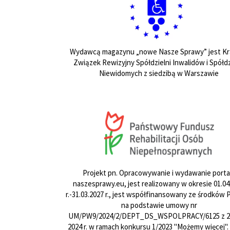
Wydawcą magazynu „nowe Nasze Sprawy” jest Kr
Związek Rewizyjny Spółdzielni Inwalidów i Spółdz
Niewidomych z siedzibą w Warszawie
Projekt pn. Opracowywanie i wydawanie porta
naszesprawy.eu, jest realizowany w okresie 01.04
r.-31.03.2027 r., jest współfinansowany ze środków
na podstawie umowy nr
UM/PW9/2024/2/DEPT_DS_WSPOLPRACY/6125 z 24
2024 r. w ramach konkursu 1/2023 "Możemy więcej".