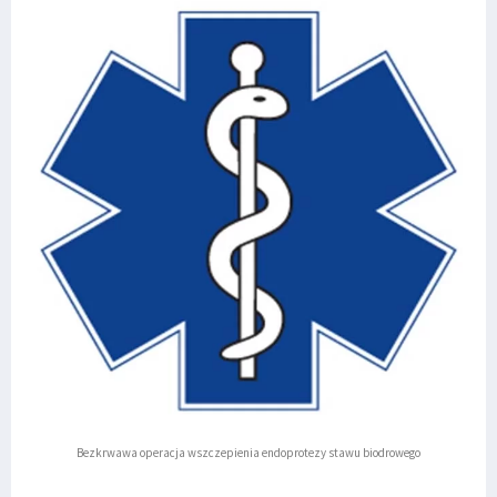
Bezkrwawa operacja wszczepienia endoprotezy stawu biodrowego