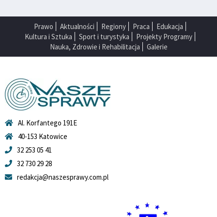
Prawo
Aktualności
Regiony
Praca
Edukacja
Kultura i Sztuka
Sport i turystyka
Projekty Programy
Nauka, Zdrowie i Rehabilitacja
Galerie
Al. Korfantego 191E
40-153 Katowice
32 253 05 41
32 730 29 28
redakcja@naszesprawy.com.pl