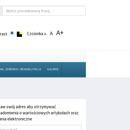
A+
A
Czcionka
rast
A-
KA, ZDROWIE I REHABILITACJA
GALERIE
aw swój adres aby otrzymywać
adomienia o wartościowych artykułach oraz
nia elektroniczne