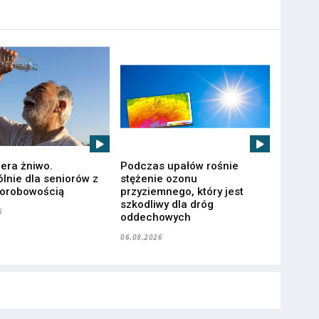
iera żniwo.
Podczas upałów rośnie
lnie dla seniorów z
stężenie ozonu
horobowością
przyziemnego, który jest
szkodliwy dla dróg
6
oddechowych
06.08.2026