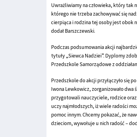
Uwrażliwiamy na człowieka, który tak 
którego nie trzeba zachowywać się nadz
cierpiąca i rodzina tej osoby jest obok 
dodał Barszczewski.
Podczas podsumowania akcji najbardzi
tytuły „Siewca Nadziei”. Dyplomy zdob
Przedszkole Samorządowe z oddziałami 
Przedszkole do akcji przyłączyło się p
Iwona Lewkowicz, zorganizowało dwa św
przygotowali nauczyciele, rodzice oraz 
uczy najmłodszych, iż wiele radości może
pomoc innym. Chcemy pokazać, że nawe
dzieciom, wywołuje u nich radość – dod