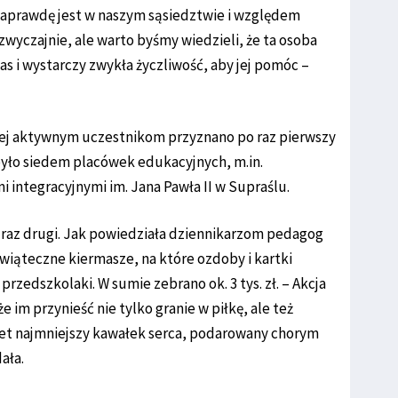
naprawdę jest w naszym sąsiedztwie i względem
wyczajnie, ale warto byśmy wiedzieli, że ta osoba
nas i wystarczy zwykła życzliwość, aby jej pomóc –
ej aktywnym uczestnikom przyznano po raz pierwszy
yło siedem placówek edukacyjnych, m.in.
integracyjnymi im. Jana Pawła II w Supraślu.
o raz drugi. Jak powiedziała dziennikarzom pedagog
iąteczne kiermasze, na które ozdoby i kartki
przedszkolaki. W sumie zebrano ok. 3 tys. zł. – Akcja
 im przynieść nie tylko granie w piłkę, ale też
t najmniejszy kawałek serca, podarowany chorym
ała.