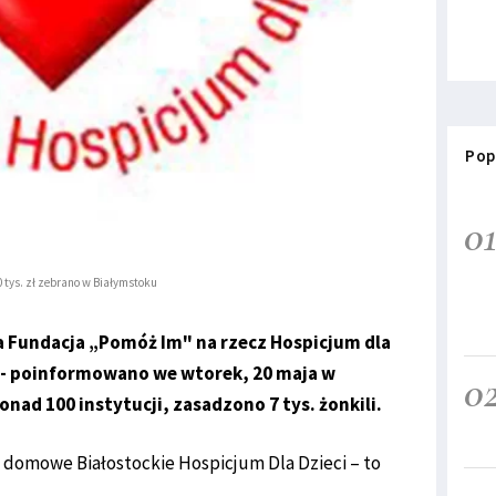
Pop
0
0 tys. zł zebrano w Białymstoku
cka Fundacja „Pomóż Im" na rzecz Hospicjum dla
" - poinformowano we wtorek, 20 maja w
0
onad 100 instytucji, zasadzono 7 tys. żonkili.
i domowe Białostockie Hospicjum Dla Dzieci – to