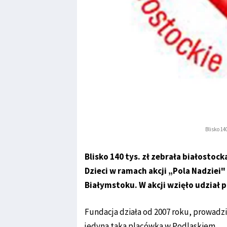
Blisko 14
Blisko 140 tys. zł zebrała białosto
Dzieci w ramach akcji „Pola Nadziei
Białymstoku. W akcji wzięło udział p
Fundacja działa od 2007 roku, prowadz
jedyna taka placówka w Podlaskiem.