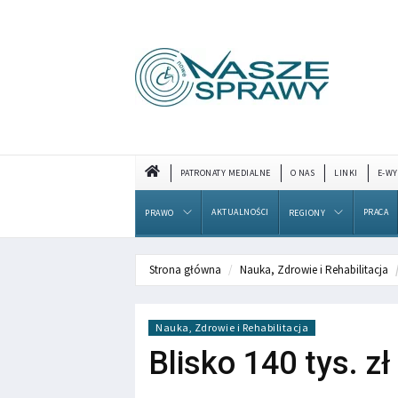
PATRONATY MEDIALNE
O NAS
LINKI
E-WY
AKTUALNOŚCI
PRACA
PRAWO
REGIONY
Strona główna
Nauka, Zdrowie i Rehabilitacja
Nauka, Zdrowie i Rehabilitacja
Blisko 140 tys. z