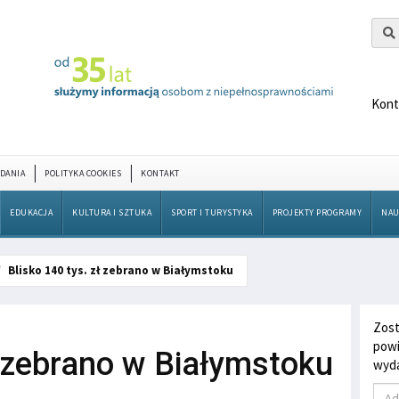
Kont
DANIA
POLITYKA COOKIES
KONTAKT
EDUKACJA
KULTURA I SZTUKA
SPORT I TURYSTYKA
PROJEKTY PROGRAMY
NAU
Blisko 140 tys. zł zebrano w Białymstoku
Zost
powi
ł zebrano w Białymstoku
wyda