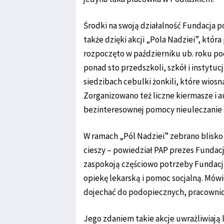
Środki na swoją działalność Fundacja p
także dzięki akcji „Pola Nadziei”, któr
rozpoczęto w październiku ub. roku pod
ponad sto przedszkoli, szkół i instytu
siedzibach cebulki żonkili, które wios
Zorganizowano też liczne kiermasze i a
bezinteresownej pomocy nieuleczanie
W ramach „Pól Nadziei” zebrano blisko 
cieszy – powiedział PAP prezes Fundacj
zaspokoją częściowo potrzeby Fundacji 
opiekę lekarską i pomoc socjalną. Mówił
dojechać do podopiecznych, pracownicy
Jego zdaniem takie akcje uwrażliwiają 