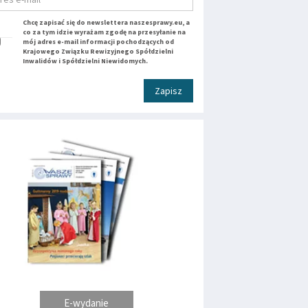
Chcę zapisać się do newslettera naszesprawy.eu, a
co za tym idzie wyrażam zgodę na przesyłanie na
mój adres e-mail informacji pochodzących od
Krajowego Związku Rewizyjnego Spółdzielni
Inwalidów i Spółdzielni Niewidomych.
Zapisz
E-wydanie