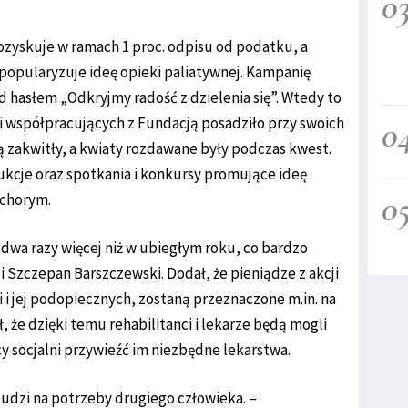
0
ozyskuje w ramach 1 proc. odpisu od podatku, a
a popularyzuje ideę opieki paliatywnej. Kampanię
 hasłem „Odkryjmy radość z dzielenia się”. Wtedy to
cji współpracujących z Fundacją posadziło przy swoich
0
ną zakwitły, a kwiaty rozdawane były podczas kwest.
ukcje oraz spotkania i konkursy promujące ideę
0
 chorym.
dwa razy więcej niż w ubiegłym roku, co bardzo
i Szczepan Barszczewski. Dodał, że pieniądze z akcji
i jej podopiecznych, zostaną przeznaczone m.in. na
, że dzięki temu rehabilitanci i lekarze będą mogli
 socjalni przywieźć im niezbędne lekarstwa.
ludzi na potrzeby drugiego człowieka. –