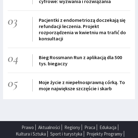
cyfrowe: wyzwania i rozwiązania
03
Pacjentki z endometriozą doczekają się
refundacji leczenia. Projekt
rozporządzenia w kwietniu ma trafić do
konsultacji
04
Bieg Rossmann Run z aplikacją dla 500
tys. biegaczy
05
Moje życie z niepełnosprawną córką. To
moje największe szczęście i skarb
Prawo
Aktualności
Regiony
Praca
Edukacja
Kultura i Sztuka
Sport i turystyka
Projekty Programy