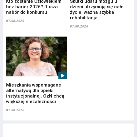
Kto zostanie Człowiekiem
Skutki udaru mózgu u
bez barier 2026? Rusza
dzieci utrzymują się całe
nabór do konkursu
życie; ważna szybka
rehabilitacja
07.08.2026
07.08.2026
Mieszkania wspomagane
alternatywą dla opieki
instytucjonalnej. OzN chcą
większej niezależności
07.08.2026