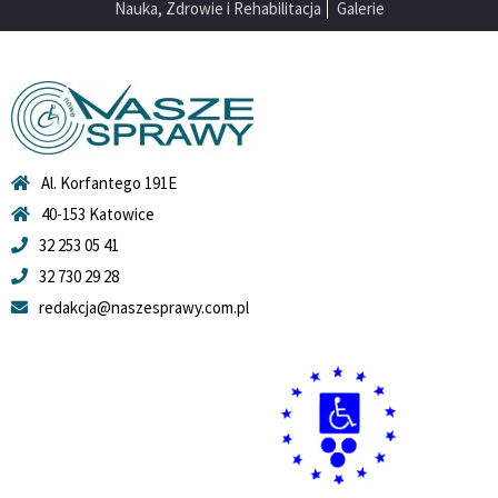
Nauka, Zdrowie i Rehabilitacja
Galerie
Al. Korfantego 191E
40-153 Katowice
32 253 05 41
32 730 29 28
redakcja@naszesprawy.com.pl