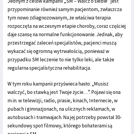
Jednym z celów kampanii „SM – Walcz o siebie” jest
przypominanie również samym pacjentom, zwłaszcza
tym nowo zdiagnozowanym, że właściwa terapia
rozpoczęta na wczesnym etapie choroby, coraz częściej
daje szansę na normalne funkcjonowanie. Jednak, aby
przestrzegać zaleceń specjalistów, pacjenci muszą
wykazać się ogromną wytrwałością, ponieważ w
przypadku SM leczenie to nie tylko leki, ale także
regularna specjalistyczna rehabilitacja.
W tym roku kampanii przyświeca hasło: „Musisz
walczyć, bo stawką jest Twoje życie…”. Pojawi się ona
m.in. w telewizji, radio, prasie, kinach, Internecie, w
pubach i gimnazjonach, na ulicznych reklamach, w
autobusach i tramwajach. Na jej potrzeby powstał 30-
sekundowy spot filmowy, którego bohaterami są
pacjenci z SM.