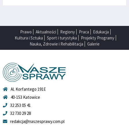
Prawo
Aktualności
Regiony
Praca
Edukacja
Kultura i Sztuka
Sport i turystyka
Projekty Programy
Nauka, Zdrowie i Rehabilitacja
Galerie
Al. Korfantego 191E
40-153 Katowice
32 253 05 41
32 730 29 28
redakcja@naszesprawy.com.pl