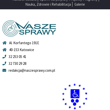
Nauka, Zdrowie i Rehabilitacja
Galerie
Al. Korfantego 191E
40-153 Katowice
32 253 05 41
32 730 29 28
redakcja@naszesprawy.com.pl