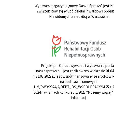
Wydawcą magazynu „nowe Nasze Sprawy” jest Kr
Związek Rewizyjny Spółdzielni Inwalidów i Spółdz
Niewidomych z siedzibą w Warszawie
Projekt pn. Opracowywanie i wydawanie porta
naszesprawy.eu, jest realizowany w okresie 01.04
r.-31.03.2027 r., jest współfinansowany ze środków
na podstawie umowy nr
UM/PW9/2024/2/DEPT_DS_WSPOLPRACY/6125 z 24
2024 r. w ramach konkursu 1/2023 "Możemy więcej".
informacji