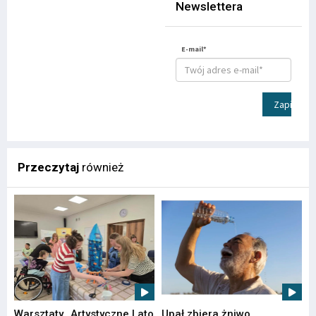
Newslettera
E-mail*
Zapisz
Przeczytaj
również
Warsztaty „Artystyczne Lato
Upał zbiera żniwo.