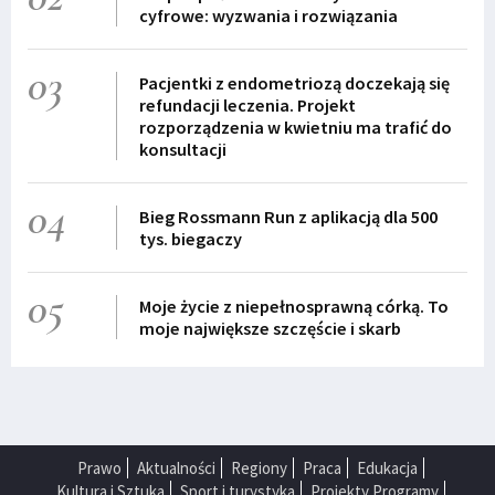
cyfrowe: wyzwania i rozwiązania
03
Pacjentki z endometriozą doczekają się
refundacji leczenia. Projekt
rozporządzenia w kwietniu ma trafić do
konsultacji
04
Bieg Rossmann Run z aplikacją dla 500
tys. biegaczy
05
Moje życie z niepełnosprawną córką. To
moje największe szczęście i skarb
Prawo
Aktualności
Regiony
Praca
Edukacja
Kultura i Sztuka
Sport i turystyka
Projekty Programy