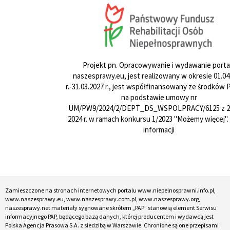
Projekt pn. Opracowywanie i wydawanie porta
naszesprawy.eu, jest realizowany w okresie 01.04
r.-31.03.2027 r., jest współfinansowany ze środków
na podstawie umowy nr
UM/PW9/2024/2/DEPT_DS_WSPOLPRACY/6125 z 24
2024 r. w ramach konkursu 1/2023 "Możemy więcej".
informacji
Zamieszczone na stronach internetowych portalu www.niepelnosprawni.info.pl,
www.naszesprawy.eu, www.naszesprawy.com.pl, www.naszesprawy.org,
naszesprawy.net materiały sygnowane skrótem „PAP” stanowią element Serwisu
informacyjnego PAP, będącego bazą danych, której producentem i wydawcą jest
Polska Agencja Prasowa S.A. z siedzibą w Warszawie. Chronione są one przepisami