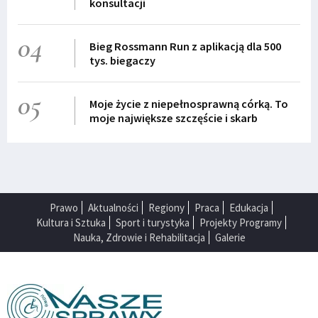
konsultacji
04
Bieg Rossmann Run z aplikacją dla 500
tys. biegaczy
05
Moje życie z niepełnosprawną córką. To
moje największe szczęście i skarb
Prawo
Aktualności
Regiony
Praca
Edukacja
Kultura i Sztuka
Sport i turystyka
Projekty Programy
Nauka, Zdrowie i Rehabilitacja
Galerie