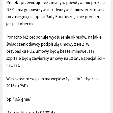
Projekt przewiduje też zmiany w powoływaniu prezesa
NFZ – ma go powoływać i odwoływać minister zdrowia
po zasięgnięciu opinii Rady Funduszu, a nie premier –
jak jest obecnie.
Ponadto MZ proponuje wydłużenie okresów, na jakie
świadczeniodawcy podpisują umowy z NFZ. W
przypadku POZ umowy będą bezterminowe, zaś
szpitale będą zawierały umowy na 10 lat, a specjaliści –
na 5 lat.
Większość rozwiązań ma wejść w życie do 1 stycznia
2015 r. (PAP)
bpi/ pś/ gma/
Data publikacji: 17.04.2014 r.