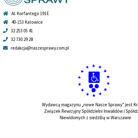
Al. Korfantego 191E
40-153 Katowice
32 253 05 41
32 730 29 28
redakcja@naszesprawy.com.pl
Wydawcą magazynu „nowe Nasze Sprawy” jest Kr
Związek Rewizyjny Spółdzielni Inwalidów i Spółdz
Niewidomych z siedzibą w Warszawie