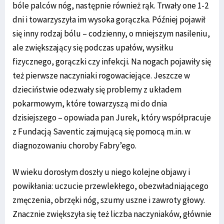
bóle palców nóg, następnie również rąk. Trwały one 1-2
dni i towarzyszyła im wysoka gorączka. Później pojawił
się inny rodzaj bólu – codzienny, o mniejszym nasileniu,
ale zwiększający się podczas upałów, wysiłku
fizycznego, gorączki czy infekcji. Na nogach pojawiły się
też pierwsze naczyniaki rogowaciejące. Jeszcze w
dzieciństwie odezwały się problemy z układem
pokarmowym, które towarzyszą mi do dnia
dzisiejszego – opowiada pan Jurek, który współpracuje
z Fundacją Saventic zajmującą się pomocą m.in. w
diagnozowaniu choroby Fabry’ego.
W wieku dorosłym doszły u niego kolejne objawy i
powikłania: uczucie przewlekłego, obezwładniającego
zmęczenia, obrzęki nóg, szumy uszne i zawroty głowy.
Znacznie zwiększyła się też liczba naczyniaków, głównie