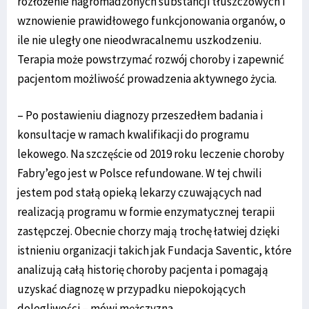
rozłożenie nagromadzonych substancji tłuszczowych i
wznowienie prawidłowego funkcjonowania organów, o
ile nie uległy one nieodwracalnemu uszkodzeniu.
Terapia może powstrzymać rozwój choroby i zapewnić
pacjentom możliwość prowadzenia aktywnego życia.
– Po postawieniu diagnozy przeszedłem badania i
konsultacje w ramach kwalifikacji do programu
lekowego. Na szczęście od 2019 roku leczenie choroby
Fabry’ego jest w Polsce refundowane. W tej chwili
jestem pod stałą opieką lekarzy czuwających nad
realizacją programu w formie enzymatycznej terapii
zastępczej. Obecnie chorzy mają trochę łatwiej dzięki
istnieniu organizacji takich jak Fundacja Saventic, które
analizują całą historię choroby pacjenta i pomagają
uzyskać diagnozę w przypadku niepokojących
dolegliwości – mówi mężczyzna.