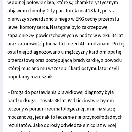
w dolnej połowie ciała, które są charakterystycznym
objawem choroby. Gdy pan Jurek miał 28 lat, po raz
pierwszy stwierdzono u niego w EKG cechy przerostu
lewej komory serca. Następne było zakrzepowe
zapalenie żył powierzchownych w nodze w wieku 34 lat
oraz zatorowość płucna tuż przed 41. urodzinami. Po tej
ostatniej zdiagnozowano u mężczyzny kardiomiopatię
przerostową oraz postępującą bradykardię, z powodu
której musiano mu wszczepić kardiostymulator czyli
popularny rozrusznik.
– Droga do postawienia prawidłowej diagnozy była
bardzo długa – trwała 36 lat. W dzieciństwie byłem
leczony w poradni reumatologicznej, m.in. na skazę
moczanową, jednak to leczenie nie przynosiło żadnych
rezultatów. Jako dorosły odwiedzałem coraz więcej