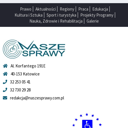
Prawo
Aktualności
Regiony
Praca
Edukacja
Kultura i Sztuka
Sport i turystyka
Projekty Programy
Nauka, Zdrowie i Rehabilitacja
Galerie
Al. Korfantego 191E
40-153 Katowice
32 253 05 41
32 730 29 28
redakcja@naszesprawy.com.pl