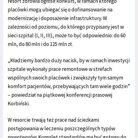
resort zdrowia ogłosił konkurs, w ramach którego
placówki mogą ubiegać się o dofinansowanie na
modernizację i doposażenie infrastruktury. W
zależności od poziomu, do którego przypisany jest w
sieci szpital (I, II, III), może to być odpowiednio: do 60
mln, do 80 mln i do 125 mln zł.
„Kładziemy bardzo duży nacisk, by w ramach inwestycji
szpitale wykonały prace remontowe w strefach
wspólnych swoich placówek i zwiększyły tym samym
komfort pacjentów, przebywających tam wiele godzin”
– powiedział na piątkowej konferencji prasowej
Korbiński.
W resorcie trwają też prace nad ścieżkami
postępowania w leczeniu poszczególnych typów
nowotworów. Komplet standardów ma być gotowy do