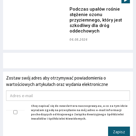
Podczas upałów rośnie
stężenie ozonu
przyziemnego, który jest
szkodliwy dla dróg
oddechowych
06.08.2026
Zostaw swój adres aby otrzymywać powiadomienia o
wartościowych artykułach oraz wydania elektroniczne
Chcę zapisać się do newslettera naszesprawy.eu, a co za tym idzie
wyrażam zgodę na przesyłanie na mój adres e-mail informacji
pochodzących od Krajowego Związku Rewizyjnego Spółdzielni
Inwalidów i Spółdzielni Niewidomych.
Zapisz