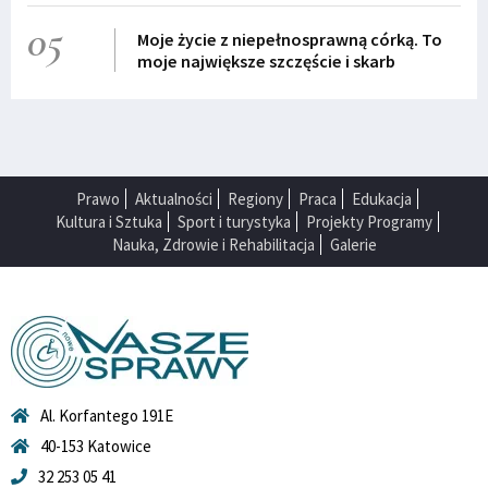
05
Moje życie z niepełnosprawną córką. To
moje największe szczęście i skarb
Prawo
Aktualności
Regiony
Praca
Edukacja
Kultura i Sztuka
Sport i turystyka
Projekty Programy
Nauka, Zdrowie i Rehabilitacja
Galerie
Al. Korfantego 191E
40-153 Katowice
32 253 05 41