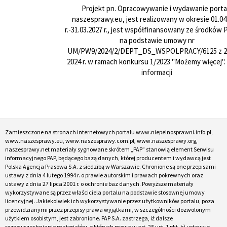
Projekt pn. Opracowywanie i wydawanie porta
naszesprawy.eu, jest realizowany w okresie 01.04
r.-31.03.2027 r., jest współfinansowany ze środków
na podstawie umowy nr
UM/PW9/2024/2/DEPT_DS_WSPOLPRACY/6125 z 24
2024 r. w ramach konkursu 1/2023 "Możemy więcej".
informacji
Zamieszczone na stronach internetowych portalu www.niepelnosprawni.info.pl,
www.naszesprawy.eu, www.naszesprawy.com.pl, www.naszesprawy.org,
naszesprawy.net materiały sygnowane skrótem „PAP” stanowią element Serwisu
informacyjnego PAP, będącego bazą danych, której producentem i wydawcą jest
Polska Agencja Prasowa S.A. z siedzibą w Warszawie. Chronione są one przepisami
ustawy z dnia 4 lutego 1994 r. o prawie autorskim i prawach pokrewnych oraz
ustawy z dnia 27 lipca 2001 r. o ochronie baz danych. Powyższe materiały
wykorzystywane są przez właściciela portalu na podstawie stosownej umowy
licencyjnej. Jakiekolwiek ich wykorzystywanie przez użytkowników portalu, poza
przewidzianymi przez przepisy prawa wyjątkami, w szczególności dozwolonym
użytkiem osobistym, jest zabronione. PAP S.A. zastrzega, iż dalsze
rozpowszechnianie materiałów, o których mowa w art. 25 ust. 1 pkt. b) ustawy o