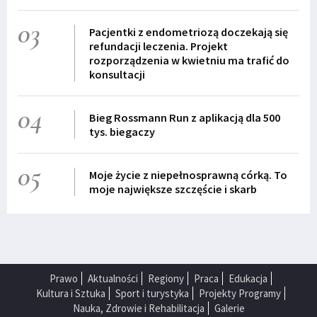
03
Pacjentki z endometriozą doczekają się
refundacji leczenia. Projekt
rozporządzenia w kwietniu ma trafić do
konsultacji
04
Bieg Rossmann Run z aplikacją dla 500
tys. biegaczy
05
Moje życie z niepełnosprawną córką. To
moje największe szczęście i skarb
Prawo
Aktualności
Regiony
Praca
Edukacja
Kultura i Sztuka
Sport i turystyka
Projekty Programy
Nauka, Zdrowie i Rehabilitacja
Galerie