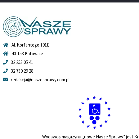
Al. Korfantego 191E
40-153 Katowice
32 253 05 41
32 730 29 28
redakcja@naszesprawy.com.pl
Wydawcą magazynu „nowe Nasze Sprawy” jest Kr