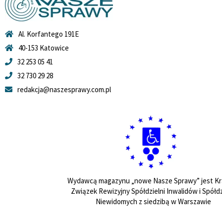
Al. Korfantego 191E
40-153 Katowice
32 253 05 41
32 730 29 28
redakcja@naszesprawy.com.pl
Wydawcą magazynu „nowe Nasze Sprawy” jest Kr
Związek Rewizyjny Spółdzielni Inwalidów i Spółdz
Niewidomych z siedzibą w Warszawie