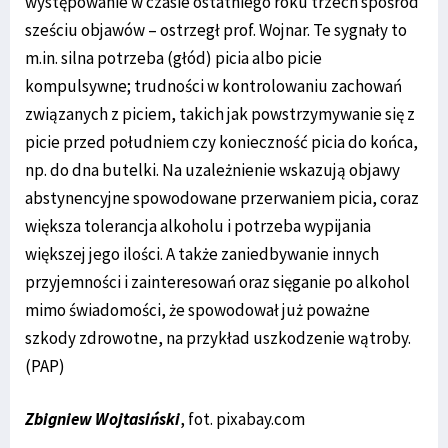
występowanie w czasie ostatniego roku trzech spośród
sześciu objawów – ostrzegł prof. Wojnar. Te sygnały to
m.in. silna potrzeba (głód) picia albo picie
kompulsywne; trudności w kontrolowaniu zachowań
związanych z piciem, takich jak powstrzymywanie się z
picie przed południem czy konieczność picia do końca,
np. do dna butelki. Na uzależnienie wskazują objawy
abstynencyjne spowodowane przerwaniem picia, coraz
większa tolerancja alkoholu i potrzeba wypijania
większej jego ilości. A także zaniedbywanie innych
przyjemności i zainteresowań oraz sięganie po alkohol
mimo świadomości, że spowodował już poważne
szkody zdrowotne, na przykład uszkodzenie wątroby.
(PAP)
Zbigniew Wojtasiński
, fot. pixabay.com