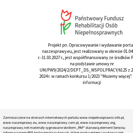
Projekt pn. Opracowywanie i wydawanie porta
naszesprawy.eu, jest realizowany w okresie 01.04
r.-31.03.2027 r., jest współfinansowany ze środków
na podstawie umowy nr
UM/PW9/2024/2/DEPT_DS_WSPOLPRACY/6125 z 24
2024 r. w ramach konkursu 1/2023 "Możemy więcej".
informacji
Zamieszczone na stronach internetowych portalu www.niepelnosprawni.info.pl,
www.naszesprawy.eu, www.naszesprawy.com.pl, www.naszesprawy.org,
naszesprawy.net materiały sygnowane skrótem „PAP” stanowią element Serwisu
informacyjnego PAP, będącego bazą danych, której producentem i wydawcą jest