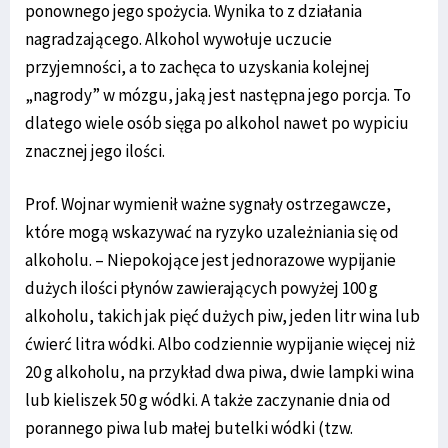
ponownego jego spożycia. Wynika to z działania
nagradzającego. Alkohol wywołuje uczucie
przyjemności, a to zachęca to uzyskania kolejnej
„nagrody” w mózgu, jaką jest następna jego porcja. To
dlatego wiele osób sięga po alkohol nawet po wypiciu
znacznej jego ilości.
Prof. Wojnar wymienił ważne sygnały ostrzegawcze,
które mogą wskazywać na ryzyko uzależniania się od
alkoholu. – Niepokojące jest jednorazowe wypijanie
dużych ilości płynów zawierających powyżej 100 g
alkoholu, takich jak pięć dużych piw, jeden litr wina lub
ćwierć litra wódki. Albo codziennie wypijanie więcej niż
20 g alkoholu, na przykład dwa piwa, dwie lampki wina
lub kieliszek 50 g wódki. A także zaczynanie dnia od
porannego piwa lub małej butelki wódki (tzw.