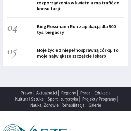
rozporządzenia w kwietniu ma trafić do
konsultacji
04
Bieg Rossmann Run z aplikacją dla 500
tys. biegaczy
05
Moje życie z niepełnosprawną córką. To
moje największe szczęście i skarb
Prawo
Aktualności
Regiony
Praca
Edukacja
Kultura i Sztuka
Sport i turystyka
Projekty Programy
Nauka, Zdrowie i Rehabilitacja
Galerie