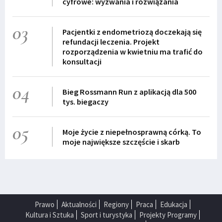
cyfrowe: wyzwania i rozwiązania
03
Pacjentki z endometriozą doczekają się
refundacji leczenia. Projekt
rozporządzenia w kwietniu ma trafić do
konsultacji
04
Bieg Rossmann Run z aplikacją dla 500
tys. biegaczy
05
Moje życie z niepełnosprawną córką. To
moje największe szczęście i skarb
Prawo
Aktualności
Regiony
Praca
Edukacja
Kultura i Sztuka
Sport i turystyka
Projekty Programy