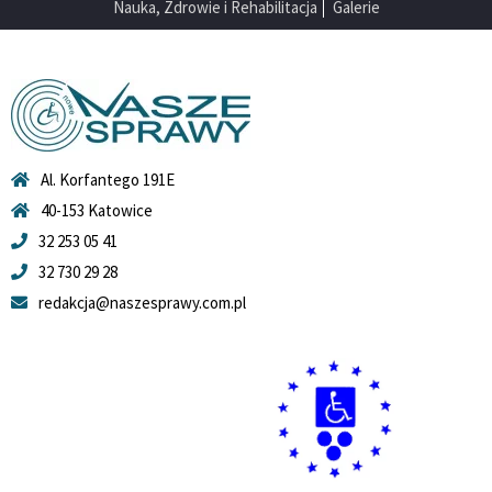
Nauka, Zdrowie i Rehabilitacja
Galerie
Al. Korfantego 191E
40-153 Katowice
32 253 05 41
32 730 29 28
redakcja@naszesprawy.com.pl