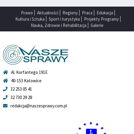
Prawo
Aktualności
Regiony
Praca
Edukacja
Kultura i Sztuka
Sport i turystyka
Projekty Programy
Nauka, Zdrowie i Rehabilitacja
Galerie
Al. Korfantego 191E
40-153 Katowice
32 253 05 41
32 730 29 28
redakcja@naszesprawy.com.pl