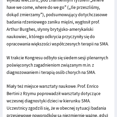
have we come, where do we go” („Ile przeszliśmy,
dokąd zmierzamy”), podsumowujący dotychczasowe
badania rdzeniowego zaniku mięśni, wygłosił prof.
Arthur Burghes, słynny brytyjsko-amerykański
naukowiec, którego odkrycia przyczyniły się do
opracowania większości współczesnych terapii na SMA.
W trakcie Kongresu odbyło się siedem sesji plenarnych
poświęconych zagadnieniom związanym m.in. z
diagnozowaniem i terapią osób chorych na SMA.
Miały też miejsce warsztaty naukowe. Prof. Enrico
Bertini z Rzymu poprowadził warsztaty dotyczące
wczesnej diagnostyki dzieci w kierunku SMA.
Uczestnicy zgodzili się, że w obecnej sytuacji badania
przesiewowe noworodków są niezmiernie ważne, gdyż