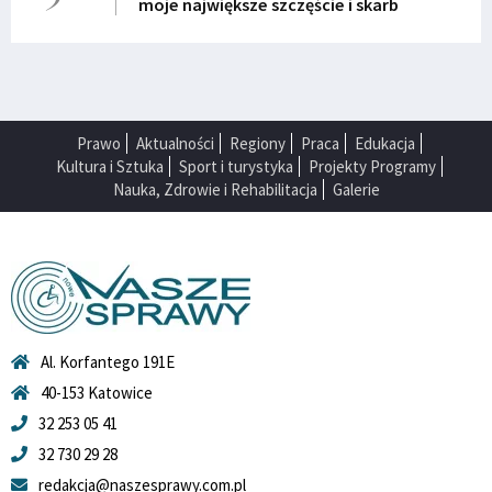
moje największe szczęście i skarb
Prawo
Aktualności
Regiony
Praca
Edukacja
Kultura i Sztuka
Sport i turystyka
Projekty Programy
Nauka, Zdrowie i Rehabilitacja
Galerie
Al. Korfantego 191E
40-153 Katowice
32 253 05 41
32 730 29 28
redakcja@naszesprawy.com.pl