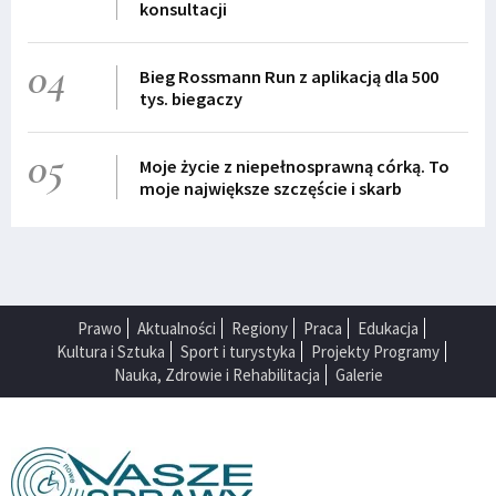
konsultacji
04
Bieg Rossmann Run z aplikacją dla 500
tys. biegaczy
05
Moje życie z niepełnosprawną córką. To
moje największe szczęście i skarb
Prawo
Aktualności
Regiony
Praca
Edukacja
Kultura i Sztuka
Sport i turystyka
Projekty Programy
Nauka, Zdrowie i Rehabilitacja
Galerie