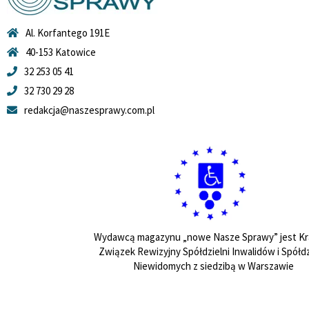
Al. Korfantego 191E
40-153 Katowice
32 253 05 41
32 730 29 28
redakcja@naszesprawy.com.pl
Wydawcą magazynu „nowe Nasze Sprawy” jest Kr
Związek Rewizyjny Spółdzielni Inwalidów i Spółdz
Niewidomych z siedzibą w Warszawie