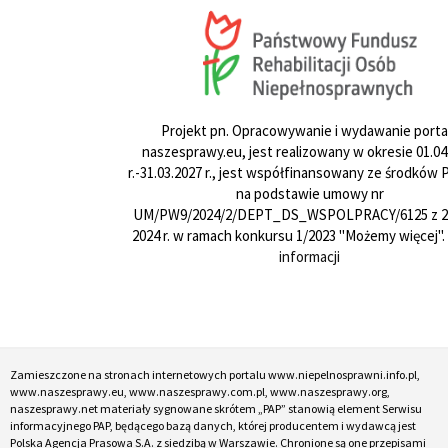
Projekt pn. Opracowywanie i wydawanie porta
naszesprawy.eu, jest realizowany w okresie 01.04
r.-31.03.2027 r., jest współfinansowany ze środków
na podstawie umowy nr
UM/PW9/2024/2/DEPT_DS_WSPOLPRACY/6125 z 24
2024 r. w ramach konkursu 1/2023 "Możemy więcej".
informacji
Zamieszczone na stronach internetowych portalu www.niepelnosprawni.info.pl,
www.naszesprawy.eu, www.naszesprawy.com.pl, www.naszesprawy.org,
naszesprawy.net materiały sygnowane skrótem „PAP” stanowią element Serwisu
informacyjnego PAP, będącego bazą danych, której producentem i wydawcą jest
Polska Agencja Prasowa S.A. z siedzibą w Warszawie. Chronione są one przepisami