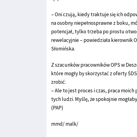
– Oni czują, kiedy traktuje się ich odp
na osobny niepełnosprawne z boku, mówi
potencjał, tylko trzeba po prostu otwor
rewelacyjnie – powiedziała kierownik
Słomińska.
Z szacunków pracowników OPS w Deszczn
które mogły by skorzystać z oferty ŚDS
zrobić.
– Ale to jest proces i czas, praca moic
tych ludzi. Myślę, że spokojnie mogłab
(PAP)
mmd/ malk/