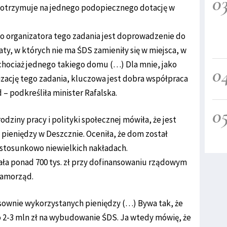
0
 otrzymuje na jednego podopiecznego dotację w
o organizatora tego zadania jest doprowadzenie do
iaty, w których nie ma ŚDS zamieniły się w miejsca, w
chociaż jednego takiego domu (…) Dla mnie, jako
0
lizację tego zadania, kluczowa jest dobra współpraca
 – podkreśliła minister Rafalska.
0
dziny pracy i polityki społecznej mówiła, że jest
ieniędzy w Deszcznie. Oceniła, że dom został
stosunkowo niewielkich nakładach.
ła ponad 700 tys. zł przy dofinansowaniu rządowym
 samorząd.
sownie wykorzystanych pieniędzy (…) Bywa tak, że
 2-3 mln zł na wybudowanie ŚDS. Ja wtedy mówię, że