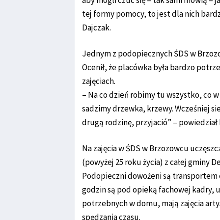
tej formy pomocy, to jest dla nich bar
Dajczak.
Jednym z podopiecznych ŚDS w Brzozow
Ocenił, że placówka była bardzo potrze
zajęciach.
– Na co dzień robimy tu wszystko, co
sadzimy drzewka, krzewy. Wcześniej s
drugą rodzinę, przyjació” – powiedział 
Na zajęcia w ŚDS w Brzozowcu uczęszcz
(powyżej 25 roku życia) z całej gminy De
Podopieczni dowożeni są transportem 
godzin są pod opieką fachowej kadry,
potrzebnych w domu, mają zajęcia artyst
spędzania czasu.