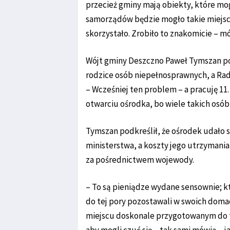
przecież gminy mają obiekty, które m
samorządów będzie mogło takie miejsca
skorzystało. Zrobiło to znakomicie – mó
Wójt gminy Deszczno Paweł Tymszan pow
rodzice osób niepełnosprawnych, a Rad
– Wcześniej ten problem – a pracuję 11.
otwarciu ośrodka, bo wiele takich osó
Tymszan podkreślił, że ośrodek udało s
ministerstwa, a koszty jego utrzymani
za pośrednictwem wojewody.
– To są pieniądze wydane sensownie; któ
do tej pory pozostawali w swoich domac
miejscu doskonale przygotowanym do te
aby mogli czuć się – tak sami mówią – j