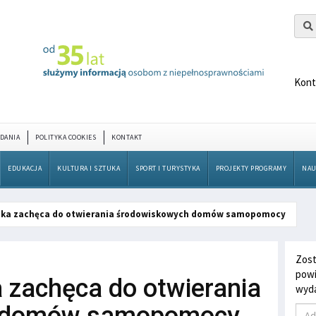
Kont
DANIA
POLITYKA COOKIES
KONTAKT
EDUKACJA
KULTURA I SZTUKA
SPORT I TURYSTYKA
PROJEKTY PROGRAMY
NAU
lska zachęca do otwierania środowiskowych domów samopomocy
Zost
powi
a zachęca do otwierania
wyda