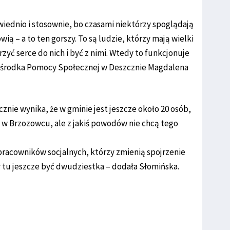
owiednio i stosownie, bo czasami niektórzy spoglądają
ą – a to ten gorszy. To są ludzie, którzy mają wielki
zyć serce do nich i być z nimi. Wtedy to funkcjonuje
 Ośrodka Pomocy Społecznej w Deszcznie Magdalena
ie wynika, że w gminie jest jeszcze około 20 osób,
 w Brzozowcu, ale z jakiś powodów nie chcą tego
h pracowników socjalnych, którzy zmienią spojrzenie
y tu jeszcze być dwudziestka – dodała Słomińska.