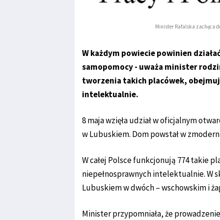
Minister Rafalska zachęca
W każdym powiecie powinien działa
samopomocy - uważa minister rodzin
tworzenia takich placówek, obejmu
intelektualnie.
8 maja wzięła udział w oficjalnym otwa
w Lubuskiem. Dom powstał w zmoderni
W całej Polsce funkcjonują 774 takie p
niepełnosprawnych intelektualnie. W s
Lubuskiem w dwóch – wschowskim i ża
Minister przypomniała, że prowadzeni