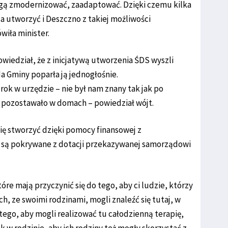
ogą zmodernizować, zaadaptować. Dzięki czemu kilka
 utworzyć i Deszczno z takiej możliwości
wiła minister.
iedział, że z inicjatywą utworzenia ŚDS wyszli
a Gminy poparła ją jednogłośnie.
 rok w urzędzie – nie był nam znany tak jak po
b pozostawało w domach – powiedział wójt.
ię stworzyć dzięki pomocy finansowej z
a są pokrywane z dotacji przekazywanej samorządowi
re mają przyczynić się do tego, aby ci ludzie, którzy
h, ze swoimi rodzinami, mogli znaleźć się tutaj, w
go, aby mogli realizować tu całodzienną terapię,
ak w rodzinie, aby ich rodziny też mogły skorzystać z