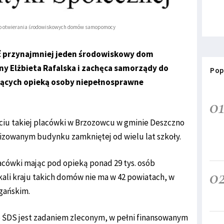
 do otwierania środowiskowych domów samopomocy
ć przynajmniej jeden środowiskowy dom
y Elżbieta Rafalska i zachęca samorządy do
Pop
jących opieką osoby niepełnosprawne
0
rciu takiej placówki w Brzozowcu w gminie Deszczno
zowanym budynku zamkniętej od wielu lat szkoły.
lacówki mając pod opieką ponad 29 tys. osób
0
kali kraju takich domów nie ma w 42 powiatach, w
gańskim.
e ŚDS jest zadaniem zleconym, w pełni finansowanym