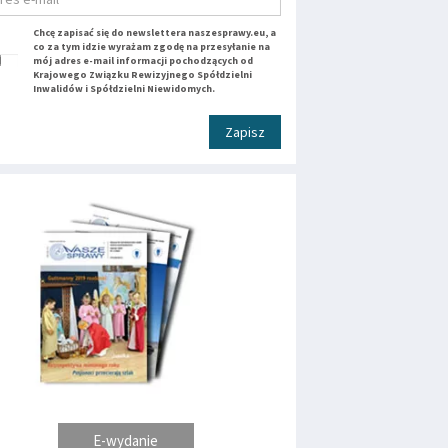
Chcę zapisać się do newslettera naszesprawy.eu, a
co za tym idzie wyrażam zgodę na przesyłanie na
mój adres e-mail informacji pochodzących od
Krajowego Związku Rewizyjnego Spółdzielni
Inwalidów i Spółdzielni Niewidomych.
Zapisz
E-wydanie