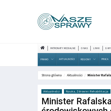
PATRONATY MEDIALNE
O NAS
LINKI
E-WY
AKTUALNOŚCI
PRACA
PRAWO
REGIONY
Strona główna
Aktualności
Minister Rafa
Aktualności
Nauka, Zdrowie i Rehabilitacja
Minister Rafalsk