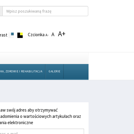
A+
A
Czcionka
rast
A-
KA, ZDROWIE I REHABILITACJA
GALERIE
aw swój adres aby otrzymywać
adomienia o wartościowych artykułach oraz
nia elektroniczne