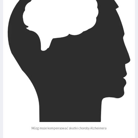
Mózg może kompensować skutki choroby Alzheimera