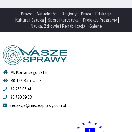
Prawo
Aktualności
Regiony
Praca
Edukacja
Kultura i Sztuka
Sport i turystyka
Projekty Programy
Nauka, Zdrowie i Rehabilitacja
Galerie
Al. Korfantego 191E
40-153 Katowice
32 253 05 41
32 730 29 28
redakcja@naszesprawy.com.pl