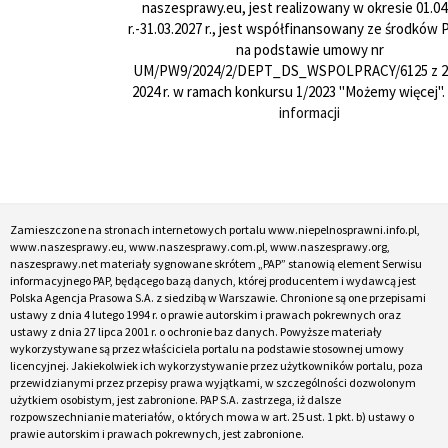
naszesprawy.eu, jest realizowany w okresie 01.04
r.-31.03.2027 r., jest współfinansowany ze środków
na podstawie umowy nr
UM/PW9/2024/2/DEPT_DS_WSPOLPRACY/6125 z 24
2024 r. w ramach konkursu 1/2023 "Możemy więcej".
informacji
Zamieszczone na stronach internetowych portalu www.niepelnosprawni.info.pl,
www.naszesprawy.eu, www.naszesprawy.com.pl, www.naszesprawy.org,
naszesprawy.net materiały sygnowane skrótem „PAP” stanowią element Serwisu
informacyjnego PAP, będącego bazą danych, której producentem i wydawcą jest
Polska Agencja Prasowa S.A. z siedzibą w Warszawie. Chronione są one przepisami
ustawy z dnia 4 lutego 1994 r. o prawie autorskim i prawach pokrewnych oraz
ustawy z dnia 27 lipca 2001 r. o ochronie baz danych. Powyższe materiały
wykorzystywane są przez właściciela portalu na podstawie stosownej umowy
licencyjnej. Jakiekolwiek ich wykorzystywanie przez użytkowników portalu, poza
przewidzianymi przez przepisy prawa wyjątkami, w szczególności dozwolonym
użytkiem osobistym, jest zabronione. PAP S.A. zastrzega, iż dalsze
rozpowszechnianie materiałów, o których mowa w art. 25 ust. 1 pkt. b) ustawy o
prawie autorskim i prawach pokrewnych, jest zabronione.