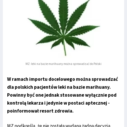
MZ: leki na bazie marihuany można sprowadzać do Polski
W ramach importu docelowego można sprowadzać
dla polskich pacjentów leki na bazie marihuany.
Powinny być one jednak stosowane wyłącznie pod
kontrolą lekarza i jedynie w postaci aptecznej -
poinformował resort zdrowia.
MZ podkreśla, że nie została wydana żadna decyzja,