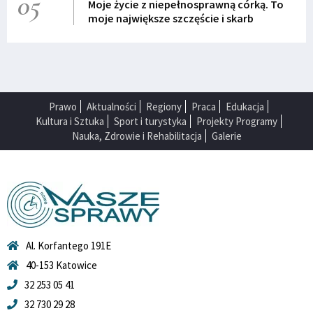
05
Moje życie z niepełnosprawną córką. To
moje największe szczęście i skarb
Prawo
Aktualności
Regiony
Praca
Edukacja
Kultura i Sztuka
Sport i turystyka
Projekty Programy
Nauka, Zdrowie i Rehabilitacja
Galerie
Al. Korfantego 191E
40-153 Katowice
32 253 05 41
32 730 29 28