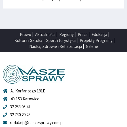
Prawo
Aktualności
Regiony
Praca
Edukacja
Kultura i Sztuka
Sport i turystyka
Projekty Programy
Nauka, Zdrowie i Rehabilitacja
Galerie
Al. Korfantego 191E
40-153 Katowice
32 253 05 41
32 730 29 28
redakcja@naszesprawy.com.pl