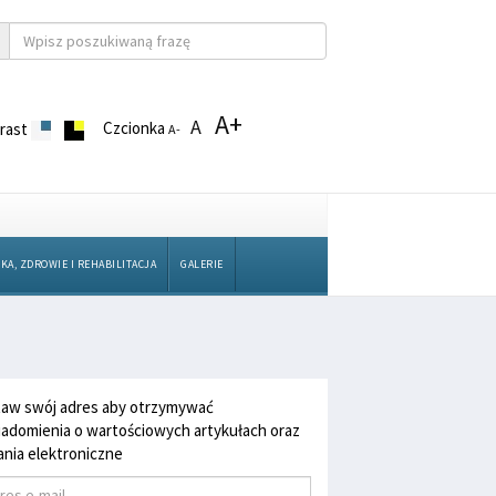
A+
A
Czcionka
rast
A-
KA, ZDROWIE I REHABILITACJA
GALERIE
aw swój adres aby otrzymywać
adomienia o wartościowych artykułach oraz
nia elektroniczne