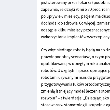
jest sterowany przez lekarza (podobnie 
zapewnia, że dzięki Yomi o 30 proc. roś
po upływie 6 miesięcy, pacjent ma dużo
dochodzi do zdrowia. Co więcej, zami
odstępie kilku miesięcy przeznaczonyc
wykorzystanie implantów wszczepianych
Czy więc niedługo roboty będą na co dz
prawdopodobny scenariusz, o czym pis
opublikowanej w ubiegłym roku analiz
robotów. Uwzględnili prace opisujące 
robotami używanymi m.in. do przygoto
przygotowywania łuków ortodontycznych
zmienią istniejący model leczenia sto
rozwoju” – stwierdzają. „Działając jako 
stosowana w stomatologii uzupełnia og