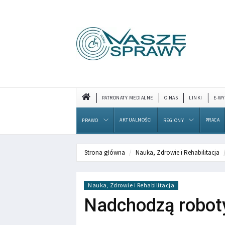
PATRONATY MEDIALNE
O NAS
LINKI
E-WY
AKTUALNOŚCI
PRACA
PRAWO
REGIONY
Strona główna
Nauka, Zdrowie i Rehabilitacja
Nauka, Zdrowie i Rehabilitacja
Nadchodzą robot