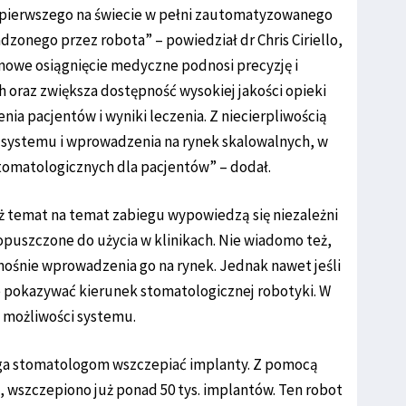
ierwszego na świecie w pełni zautomatyzowanego
onego przez robota” – powiedział dr Chris Ciriello,
omowe osiągnięcie medyczne podnosi precyzję i
oraz zwiększa dostępność wysokiej jakości opieki
ia pacjentów i wyniki leczenia. Z niecierpliwością
systemu i wprowadzenia na rynek skalowalnych, w
omatologicznych dla pacjentów” – dodał.
ż temat na temat zabiegu wypowiedzą się niezależni
dopuszczone do użycia w klinikach. Nie wiadomo też,
nośnie wprowadzenia go na rynek. Jednak nawet jeśli
pokazywać kierunek stomatologicznej robotyki. W
 możliwości systemu.
ga stomatologom wszczepiać implanty. Z pomocą
, wszczepiono już ponad 50 tys. implantów. Ten robot