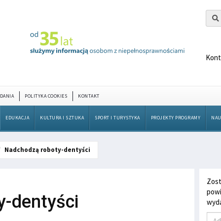
Kont
DANIA
POLITYKA COOKIES
KONTAKT
EDUKACJA
KULTURA I SZTUKA
SPORT I TURYSTYKA
PROJEKTY PROGRAMY
NAU
Nadchodzą roboty-dentyści
Zost
powi
y-dentyści
wyda