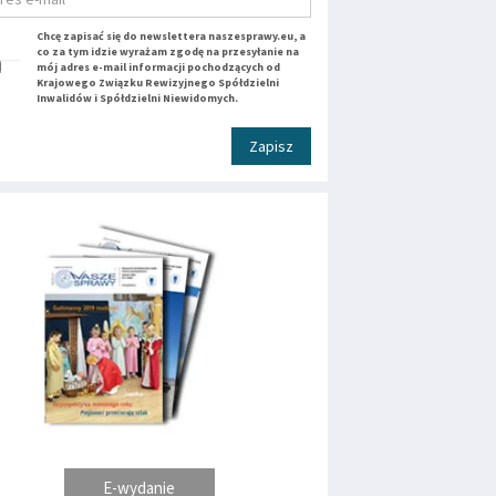
Chcę zapisać się do newslettera naszesprawy.eu, a
co za tym idzie wyrażam zgodę na przesyłanie na
mój adres e-mail informacji pochodzących od
Krajowego Związku Rewizyjnego Spółdzielni
Inwalidów i Spółdzielni Niewidomych.
Zapisz
E-wydanie