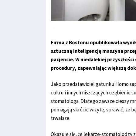
Firma z Bostonu opublikowała wyni
sztuczną inteligencję maszyna prz
pacjencie. W niedalekiej przyszłoś
procedury, zapewniając większą dokł
Jako przedstawiciel gatunku Homo sap
cukru i innych niszczących uzębienie 
stomatologa. Dlatego zawsze cieszy m
pomagają skrócić wizytę, sprawić, że b
trwalsze.
Okazuje się, że lekarze-stomatolodzy z