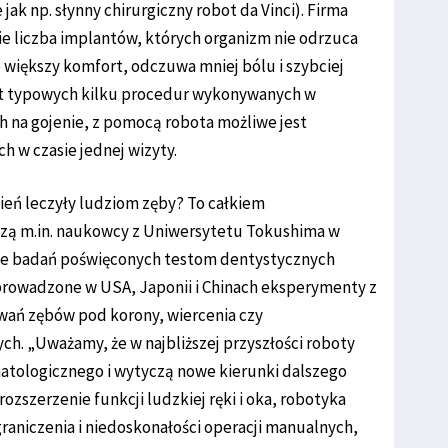
jak np. słynny chirurgiczny robot da Vinci). Firma
nie liczba implantów, których organizm nie odrzuca
 większy komfort, odczuwa mniej bólu i szybciej
ast typowych kilku procedur wykonywanych w
h na gojenie, z pomocą robota możliwe jest
 w czasie jednej wizyty.
ień leczyły ludziom zęby? To całkiem
zą m.in. naukowcy z Uniwersytetu Tokushima w
ie badań poświęconych testom dentystycznych
prowadzone w USA, Japonii i Chinach eksperymenty z
wań zębów pod korony, wiercenia czy
. „Uważamy, że w najbliższej przyszłości roboty
matologicznego i wytyczą nowe kierunki dalszego
rozszerzenie funkcji ludzkiej ręki i oka, robotyka
raniczenia i niedoskonałości operacji manualnych,