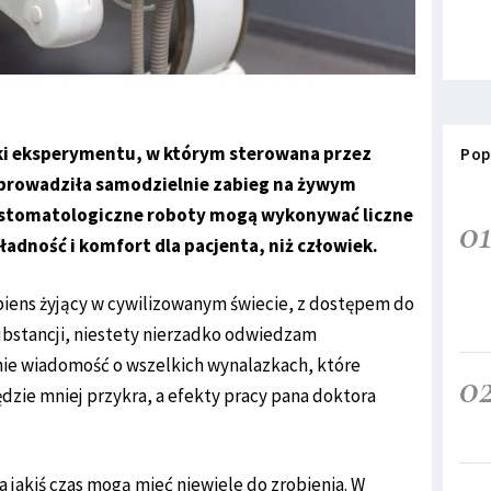
ki eksperymentu, w którym sterowana przez
Pop
eprowadziła samodzielnie zabieg na żywym
ci stomatologiczne roboty mogą wykonywać liczne
0
adność i komfort dla pacjenta, niż człowiek.
iens żyjący w cywilizowanym świecie, z dostępem do
substancji, niestety nierzadko odwiedzam
nie wiadomość o wszelkich wynalazkach, które
0
ędzie mniej przykra, a efekty pracy pana doktora
a jakiś czas mogą mieć niewiele do zrobienia. W