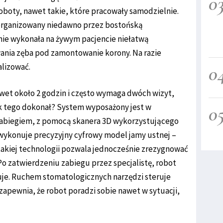
0
oboty, nawet takie, które pracowały samodzielnie.
organizowany niedawno przez bostońską
nie wykonała na żywym pacjencie niełatwą
nia zęba pod zamontowanie korony. Na razie
alizować.
0
awet około 2 godzin i często wymaga dwóch wizyt,
ak tego dokonał? System wyposażony jest w
0
 zabiegiem, z pomocą skanera 3D wykorzystującego
wykonuje precyzyjny cyfrowy model jamy ustnej –
takiej technologii pozwala jednocześnie zrezygnować
o zatwierdzeniu zabiegu przez specjalistę, robot
uje. Ruchem stomatologicznych narzędzi steruje
 zapewnia, że robot poradzi sobie nawet w sytuacji,