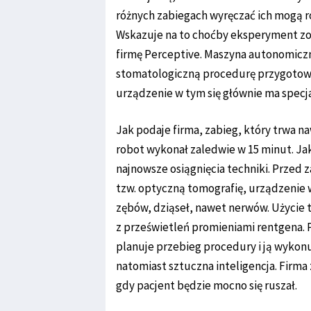
różnych zabiegach wyręczać ich mogą r
Wskazuje na to choćby eksperyment z
firmę Perceptive. Maszyna autonomicz
stomatologiczną procedurę przygotowa
urządzenie w tym się głównie ma specj
Jak podaje firma, zabieg, który trwa n
robot wykonał zaledwie w 15 minut. J
najnowsze osiągnięcia techniki. Przed
tzw. optyczną tomografię, urządzenie 
zębów, dziąseł, nawet nerwów. Użycie 
z prześwietleń promieniami rentgena. P
planuje przebieg procedury i ją wykon
natomiast sztuczna inteligencja. Firma
gdy pacjent będzie mocno się ruszał.