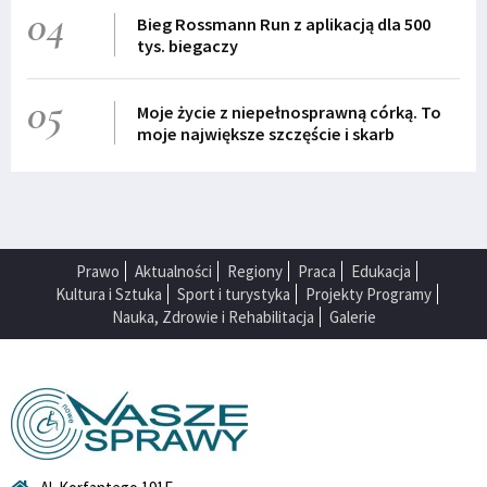
04
Bieg Rossmann Run z aplikacją dla 500
tys. biegaczy
05
Moje życie z niepełnosprawną córką. To
moje największe szczęście i skarb
Prawo
Aktualności
Regiony
Praca
Edukacja
Kultura i Sztuka
Sport i turystyka
Projekty Programy
Nauka, Zdrowie i Rehabilitacja
Galerie