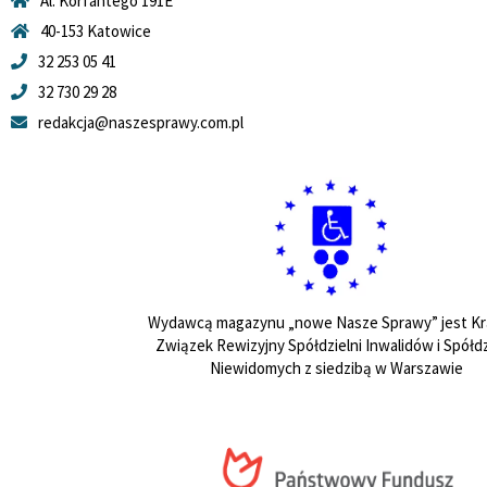
Al. Korfantego 191E
40-153 Katowice
32 253 05 41
32 730 29 28
redakcja@naszesprawy.com.pl
Wydawcą magazynu „nowe Nasze Sprawy” jest Kr
Związek Rewizyjny Spółdzielni Inwalidów i Spółdz
Niewidomych z siedzibą w Warszawie