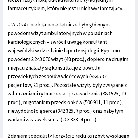
farmaceutykiem, który nie jest u nich wystarczający.
– W 2024 r. nadciśnienie tętnicze było głównym
powodem wizyt ambulatoryjnych w poradniach
kardiologicznych – zwrócił uwagę konsultant
wojewódzki w dziedzinie hipertensjologii. Było ono
powodem 2 243 076 wizyt (48 proc.), dopiero na drugim
miejscu znalazły się konsultacje z powodu
przewlekłych zespołów wieńcowych (984 732
pacjentów, 21 proc.). Pozostałe wizyty były związane z
zaburzeniami rytmu serca i przewodzenia (880 525, 19
proc.), migotaniem przedsionków (500 911, 11 proc.),
niewydolnością serca (342 325, 7 proc.) oraz nabytymi
wadami zastawek serca (203 333, 4 proc.).
Zdaniem specjalisty korzyści z redukcji zbyt wysokiego