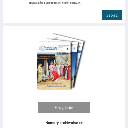
Inwalidów i Spółdzielni Niewidomych.
Zapisz
E-wydanie
Numery archiwalne >>