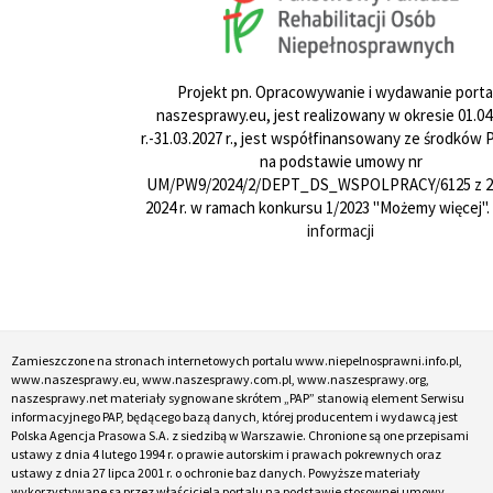
Projekt pn. Opracowywanie i wydawanie porta
naszesprawy.eu, jest realizowany w okresie 01.04
r.-31.03.2027 r., jest współfinansowany ze środków
na podstawie umowy nr
UM/PW9/2024/2/DEPT_DS_WSPOLPRACY/6125 z 24
2024 r. w ramach konkursu 1/2023 "Możemy więcej".
informacji
Zamieszczone na stronach internetowych portalu www.niepelnosprawni.info.pl,
www.naszesprawy.eu, www.naszesprawy.com.pl, www.naszesprawy.org,
naszesprawy.net materiały sygnowane skrótem „PAP” stanowią element Serwisu
informacyjnego PAP, będącego bazą danych, której producentem i wydawcą jest
Polska Agencja Prasowa S.A. z siedzibą w Warszawie. Chronione są one przepisami
ustawy z dnia 4 lutego 1994 r. o prawie autorskim i prawach pokrewnych oraz
ustawy z dnia 27 lipca 2001 r. o ochronie baz danych. Powyższe materiały
wykorzystywane są przez właściciela portalu na podstawie stosownej umowy