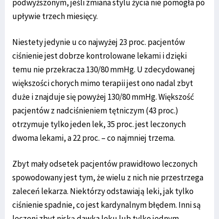
podwyższonym, jeśli zmiana stylu życia nie pomogła po
upływie trzech miesięcy.
Niestety jedynie u co najwyżej 23 proc. pacjentów
ciśnienie jest dobrze kontrolowane lekami i dzięki
temu nie przekracza 130/80 mmHg. U zdecydowanej
większości chorych mimo terapii jest ono nadal zbyt
duże i znajduje się powyżej 130/80 mmHg. Większość
pacjentów z nadciśnieniem tętniczym (43 proc.)
otrzymuje tylko jeden lek, 35 proc. jest leczonych
dwoma lekami, a 22 proc. – co najmniej trzema.
Zbyt mały odsetek pacjentów prawidłowo leczonych
spowodowany jest tym, że wielu z nich nie przestrzega
zaleceń lekarza. Niektórzy odstawiają leki, jak tylko
ciśnienie spadnie, co jest kardynalnym błędem. Inni są
leczeni zbyt niską dawka leku lub tylko jednym