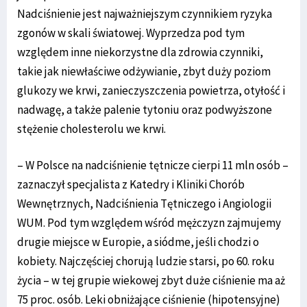
Nadciśnienie jest najważniejszym czynnikiem ryzyka
zgonów w skali światowej. Wyprzedza pod tym
względem inne niekorzystne dla zdrowia czynniki,
takie jak niewłaściwe odżywianie, zbyt duży poziom
glukozy we krwi, zanieczyszczenia powietrza, otyłość i
nadwagę, a także palenie tytoniu oraz podwyższone
stężenie cholesterolu we krwi.
– W Polsce na nadciśnienie tętnicze cierpi 11 mln osób –
zaznaczył specjalista z Katedry i Kliniki Chorób
Wewnętrznych, Nadciśnienia Tętniczego i Angiologii
WUM. Pod tym względem wśród mężczyzn zajmujemy
drugie miejsce w Europie, a siódme, jeśli chodzi o
kobiety. Najczęściej chorują ludzie starsi, po 60. roku
życia – w tej grupie wiekowej zbyt duże ciśnienie ma aż
75 proc. osób. Leki obniżające ciśnienie (hipotensyjne)