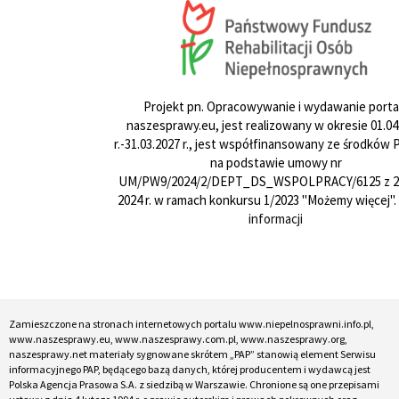
Projekt pn. Opracowywanie i wydawanie porta
naszesprawy.eu, jest realizowany w okresie 01.04
r.-31.03.2027 r., jest współfinansowany ze środków
na podstawie umowy nr
UM/PW9/2024/2/DEPT_DS_WSPOLPRACY/6125 z 24
2024 r. w ramach konkursu 1/2023 "Możemy więcej".
informacji
Zamieszczone na stronach internetowych portalu www.niepelnosprawni.info.pl,
www.naszesprawy.eu, www.naszesprawy.com.pl, www.naszesprawy.org,
naszesprawy.net materiały sygnowane skrótem „PAP” stanowią element Serwisu
informacyjnego PAP, będącego bazą danych, której producentem i wydawcą jest
Polska Agencja Prasowa S.A. z siedzibą w Warszawie. Chronione są one przepisami