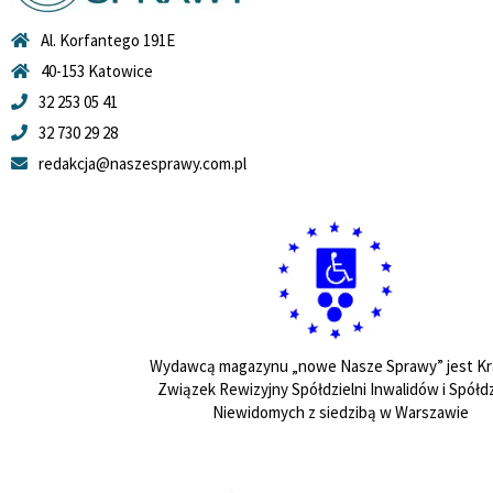
Al. Korfantego 191E
40-153 Katowice
32 253 05 41
32 730 29 28
redakcja@naszesprawy.com.pl
Wydawcą magazynu „nowe Nasze Sprawy” jest Kr
Związek Rewizyjny Spółdzielni Inwalidów i Spółdz
Niewidomych z siedzibą w Warszawie