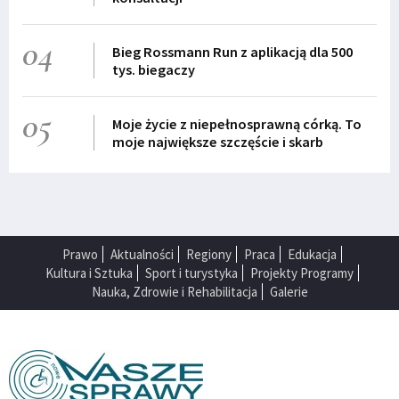
04
Bieg Rossmann Run z aplikacją dla 500
tys. biegaczy
05
Moje życie z niepełnosprawną córką. To
moje największe szczęście i skarb
Prawo
Aktualności
Regiony
Praca
Edukacja
Kultura i Sztuka
Sport i turystyka
Projekty Programy
Nauka, Zdrowie i Rehabilitacja
Galerie