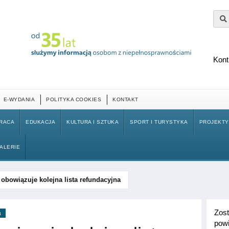
Kont
E-WYDANIA
POLITYKA COOKIES
KONTAKT
RACA
EDUKACJA
KULTURA I SZTUKA
SPORT I TURYSTYKA
PROJEKT
ALERIE
 obowiązuje kolejna lista refundacyjna
Zos
a
powi