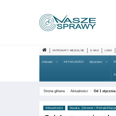
PATRONATY MEDIALNE
O NAS
LINKI
AKTUALNOŚCI
P
PRAWO
REGIONY
G
Strona główna
Aktualności
Od 1 stycznia
Aktualności
Nauka, Zdrowie i Rehabilitacj