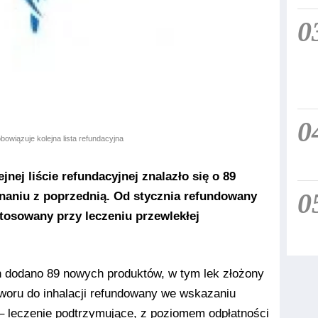
0
0
bowiązuje kolejna lista refundacyjna
jnej liście refundacyjnej znalazło się o 89
0
aniu z poprzednią. Od stycznia refundowany
 stosowany przy leczeniu przewlekłej
h dodano 89 nowych produktów, w tym lek złożony
tworu do inhalacji refundowany we wskazaniu
 – leczenie podtrzymujące, z poziomem odpłatności