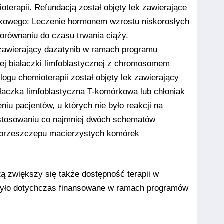
terapii. Refundacją został objęty lek zawierające
kowego: Leczenie hormonem wzrostu niskorosłych
orównaniu do czasu trwania ciąży.
k zawierający dazatynib w ramach programu
ej białaczki limfoblastycznej z chromosomem
logu chemioterapii został objęty lek zawierający
ałaczka limfoblastyczna T-komórkowa lub chłoniak
iu pacjentów, u których nie było reakcji na
astosowaniu co najmniej dwóch schematów
do przeszczepu macierzystych komórek
tą zwiększy się także dostępność terapii w
 było dotychczas finansowane w ramach programów