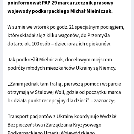
poinformował PAP 29 marca rzecznik prasowy
wojewody podkarpackiego Michał Mielniczuk.
W sumie we wtorek po godz. 21 specjalnym pociągiem,
który składał się z kilku wagonów, do Przemyśla
dotarło ok. 100 osób – dzieci oraz ich opiekunów.
Jak podkreślił Mielniczuk, docelowym miejscem
podróży młodych mieszkańców Ukrainy są Niemcy.
„Zanim jednak tam trafią, pierwszą pomoc i wsparcie
otrzymają w Stalowej Woli, gdzie od początku marca
br. działa punkt recepcyjny dla dzieci” – zaznaczył.
Transport pacjentów z Ukrainy koordynuje Wydział
Bezpieczeństwa i Zarządzania Kryzysowego
Podkarpackiego Urzędu Wojewódzkiego.