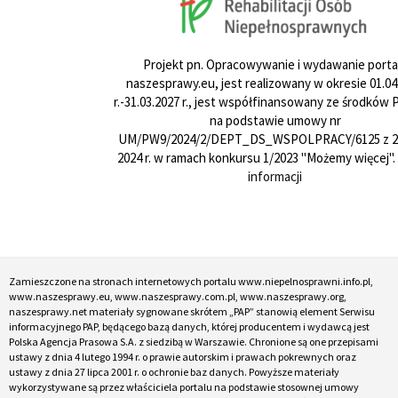
Projekt pn. Opracowywanie i wydawanie porta
naszesprawy.eu, jest realizowany w okresie 01.04
r.-31.03.2027 r., jest współfinansowany ze środków
na podstawie umowy nr
UM/PW9/2024/2/DEPT_DS_WSPOLPRACY/6125 z 24
2024 r. w ramach konkursu 1/2023 "Możemy więcej".
informacji
Zamieszczone na stronach internetowych portalu www.niepelnosprawni.info.pl,
www.naszesprawy.eu, www.naszesprawy.com.pl, www.naszesprawy.org,
naszesprawy.net materiały sygnowane skrótem „PAP” stanowią element Serwisu
informacyjnego PAP, będącego bazą danych, której producentem i wydawcą jest
Polska Agencja Prasowa S.A. z siedzibą w Warszawie. Chronione są one przepisami
ustawy z dnia 4 lutego 1994 r. o prawie autorskim i prawach pokrewnych oraz
ustawy z dnia 27 lipca 2001 r. o ochronie baz danych. Powyższe materiały
wykorzystywane są przez właściciela portalu na podstawie stosownej umowy