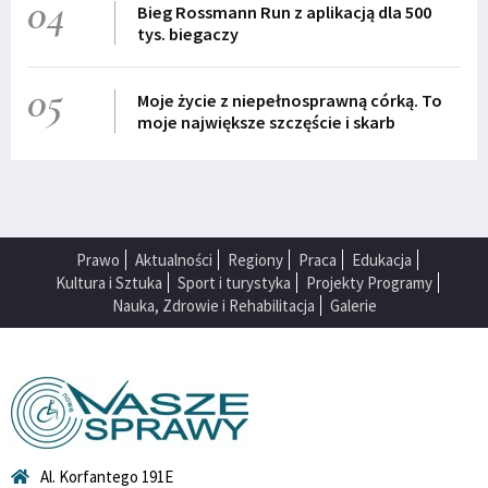
04
Bieg Rossmann Run z aplikacją dla 500
tys. biegaczy
05
Moje życie z niepełnosprawną córką. To
moje największe szczęście i skarb
Prawo
Aktualności
Regiony
Praca
Edukacja
Kultura i Sztuka
Sport i turystyka
Projekty Programy
Nauka, Zdrowie i Rehabilitacja
Galerie
Al. Korfantego 191E