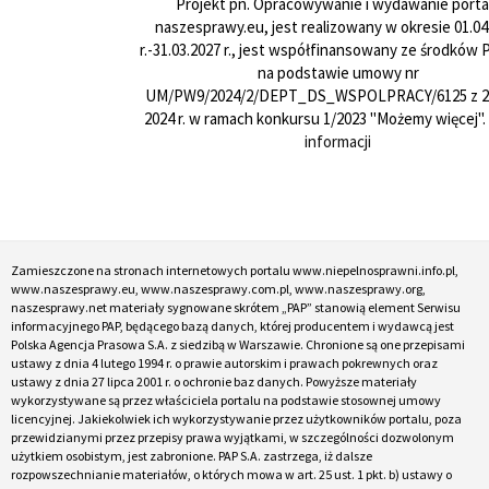
Projekt pn. Opracowywanie i wydawanie porta
naszesprawy.eu, jest realizowany w okresie 01.04
r.-31.03.2027 r., jest współfinansowany ze środków
na podstawie umowy nr
UM/PW9/2024/2/DEPT_DS_WSPOLPRACY/6125 z 24
2024 r. w ramach konkursu 1/2023 "Możemy więcej".
informacji
Zamieszczone na stronach internetowych portalu www.niepelnosprawni.info.pl,
www.naszesprawy.eu, www.naszesprawy.com.pl, www.naszesprawy.org,
naszesprawy.net materiały sygnowane skrótem „PAP” stanowią element Serwisu
informacyjnego PAP, będącego bazą danych, której producentem i wydawcą jest
Polska Agencja Prasowa S.A. z siedzibą w Warszawie. Chronione są one przepisami
ustawy z dnia 4 lutego 1994 r. o prawie autorskim i prawach pokrewnych oraz
ustawy z dnia 27 lipca 2001 r. o ochronie baz danych. Powyższe materiały
wykorzystywane są przez właściciela portalu na podstawie stosownej umowy
licencyjnej. Jakiekolwiek ich wykorzystywanie przez użytkowników portalu, poza
przewidzianymi przez przepisy prawa wyjątkami, w szczególności dozwolonym
użytkiem osobistym, jest zabronione. PAP S.A. zastrzega, iż dalsze
rozpowszechnianie materiałów, o których mowa w art. 25 ust. 1 pkt. b) ustawy o