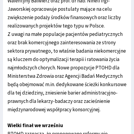
Walentyny Balwierz oraz prof. dr hab. Nineli Irgi-
Jaworskiej opracowuje postulaty mające na celu
zwiększenie podaży środków finansowych oraz liczby
realizowanych projektów tego typu w Polsce.
Z uwagi na małe populacje pacjentów pediatrycznych
oraz brak komercyjnego zainteresowania ze strony
sektora prywatnego, to właśnie badania niekomercyjne
są kluczem do optymalizacji terapii i ratowania życia
najmłodszych chorych. Nowe propozycje PTOHD dla
Ministerstwa Zdrowia oraz Agencji Badań Medycznych
będą obejmować m.in. dedykowane ścieżki konkursowe
dla tej dziedziny, zniesienie barier administracyjno-
prawnych dla lekarzy-badaczy oraz zacieśnienie
międzynarodowej współpracy konsorcyjnej.
Wielki finał we wrześniu
PTOHD zaznacza, że proponowane reformy nie