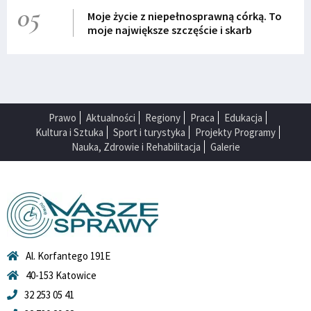
05
Moje życie z niepełnosprawną córką. To
moje największe szczęście i skarb
Prawo
Aktualności
Regiony
Praca
Edukacja
Kultura i Sztuka
Sport i turystyka
Projekty Programy
Nauka, Zdrowie i Rehabilitacja
Galerie
Al. Korfantego 191E
40-153 Katowice
32 253 05 41