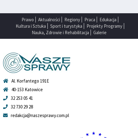
Prawo
Aktualności
Regiony
Praca
Edukacja
Kultura i Sztuka
Sport i turystyka
Projekty Programy
Nauka, Zdrowie i Rehabilitacja
Galerie
Al. Korfantego 191E
40-153 Katowice
32 253 05 41
32 730 29 28
redakcja@naszesprawy.com.pl