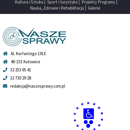
Kultura i Sztuka
Sport i turystyka
Projekty Programy
Nauka, Zdrowie i Rehabilitacja
Galerie
Al. Korfantego 191E
40-153 Katowice
32 253 05 41
32 730 29 28
redakcja@naszesprawy.com.pl