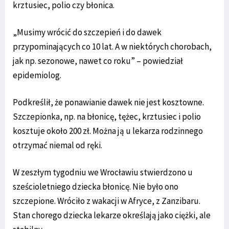
krztusiec, polio czy błonica.
„Musimy wrócić do szczepień i do dawek
przypominających co 10 lat. A w niektórych chorobach,
jak np. sezonowe, nawet co roku” – powiedział
epidemiolog.
Podkreślił, że ponawianie dawek nie jest kosztowne.
Szczepionka, np. na błonicę, tężec, krztusiec i polio
kosztuje około 200 zł. Można ją u lekarza rodzinnego
otrzymać niemal od ręki.
W zeszłym tygodniu we Wrocławiu stwierdzono u
sześcioletniego dziecka błonicę. Nie było ono
szczepione. Wróciło z wakacji w Afryce, z Zanzibaru.
Stan chorego dziecka lekarze określają jako ciężki, ale