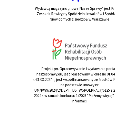
Wydawcą magazynu „nowe Nasze Sprawy” jest Kr
Związek Rewizyjny Spółdzielni Inwalidów i Spółdz
Niewidomych z siedzibą w Warszawie
Projekt pn. Opracowywanie i wydawanie porta
naszesprawy.eu, jest realizowany w okresie 01.04
r.-31.03.2027 r., jest współfinansowany ze środków
na podstawie umowy nr
UM/PW9/2024/2/DEPT_DS_WSPOLPRACY/6125 z 24
2024 r. w ramach konkursu 1/2023 "Możemy więcej".
informacji