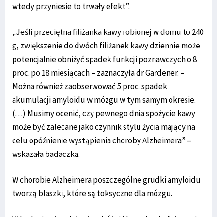
wtedy przyniesie to trwały efekt”.
„Jeśli przeciętna filiżanka kawy robionej w domu to 240
g, zwiększenie do dwóch filiżanek kawy dziennie może
potencjalnie obniżyć spadek funkcji poznawczych o 8
proc. po 18 miesiącach – zaznaczyła dr Gardener. –
Można również zaobserwować 5 proc. spadek
akumulacji amyloidu w mózgu w tym samym okresie.
(…) Musimy ocenić, czy pewnego dnia spożycie kawy
może być zalecane jako czynnik stylu życia mający na
celu opóźnienie wystąpienia choroby Alzheimera” –
wskazała badaczka.
W chorobie Alzheimera poszczególne grudki amyloidu
tworzą blaszki, które są toksyczne dla mózgu.