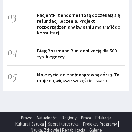
03
Pacjentki z endometriozą doczekają się
refundacji leczenia. Projekt
rozporządzenia w kwietniu ma trafić do
konsultacji
04
Bieg Rossmann Run z aplikacją dla 500
tys. biegaczy
05
Moje życie z niepełnosprawną córką. To
moje największe szczęście i skarb
Prawo
Aktualności
Regiony
Praca
Edukacja
Kultura i Sztuka
Sport i turystyka
Projekty Programy
Nauka, Zdrowie i Rehabilitacja
Galerie