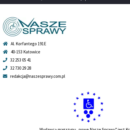
Al. Korfantego 191E
40-153 Katowice
32 253 05 41
32 730 29 28
redakcja@naszesprawy.com.pl
Wydawcą magazynu „nowe Nasze Sprawy” jest Kr