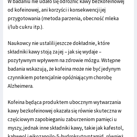
W badaniu nie udało się odróżnić kawy bezkofeinowej
od kofeinowej, ani korzyści i konsekwencji jej
przygotowania (metoda parzenia, obecność mleka
i/lub cukru itp.).
Naukowcy nie ustalili jeszcze dokładnie, które
składniki kawy stoją za jej – jak się wydaje –
pozytywnym wpływem na zdrowie mózgu. Wstępne
badania wskazują, że kofeina może nie być jedynym
czynnikiem potencjalnie opóźniającym chorobę
Alzheimera.
Kofeina będąca produktem ubocznym wytwarzania
kawy bezkofeinowej okazała się równie skuteczna w
częściowym zapobieganiu zaburzeniom pamięci u
myszy, jednak inne składniki kawy, takie jak kafestol,
kahweol i eikozanoilo-5-hydroksytryptamid, również