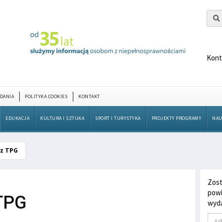
Kont
DANIA
POLITYKA COOKIES
KONTAKT
EDUKACJA
KULTURA I SZTUKA
SPORT I TURYSTYKA
PROJEKTY PROGRAMY
NAU
sz TPG
Zost
powi
 TPG
wyda