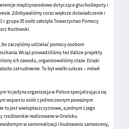
nferencje międzynarodowe dotyczące głuchoślepoty i
kresie. Zdobywaliśmy coraz większe doświadczenie i
91 r. grupa 35 osób założyła Towarzystwo Pomocy
rz Kozłowski.
, bo zaczęliśmy udzielać pomocy osobom
zkania. Wciąż prowadziliśmy też dalsze projekty
yliśmy ich zawodu, organizowaliśmy staże. Dzięki
azło zatrudnienie. To był wielki sukces – mówił
to jedyna organizacja w Polsce specjalizująca się
ym wsparciu osób z jednoczesnym poważnym
e to jest wielopłaszczyznowe, a jednym z jego
 rzeźbiarskie realizowane w Orońsku.
iewidomym w samorealizacji i budowaniu samooceny,