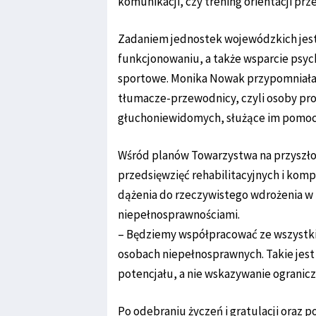
komunikacji, czy trening orientacji prz
Zadaniem jednostek wojewódzkich jes
funkcjonowaniu, a także wsparcie psyc
sportowe. Monika Nowak przypomniała o 
tłumacze-przewodnicy, czyli osoby pr
głuchoniewidomych, służące im pomocą 
Wśród planów Towarzystwa na przyszłoś
przedsięwzięć rehabilitacyjnych i ko
dążenia do rzeczywistego wdrożenia w
niepełnosprawnościami.
– Będziemy współpracować ze wszystki
osobach niepełnosprawnych. Takie jes
potencjału, a nie wskazywanie ogranic
Po odebraniu życzeń i gratulacji oraz 