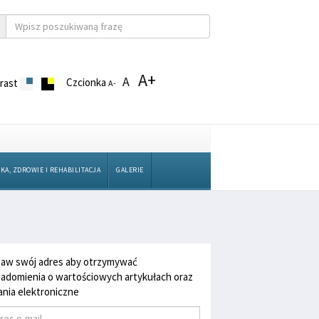
A+
A
Czcionka
rast
A-
KA, ZDROWIE I REHABILITACJA
GALERIE
aw swój adres aby otrzymywać
adomienia o wartościowych artykułach oraz
nia elektroniczne