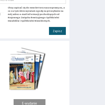
Chcę zapisać się do newslettera naszesprawy.eu, a
co za tym idzie wyrażam zgodę na przesyłanie na
mój adres e-mail informacji pochodzących od
Krajowego Związku Rewizyjnego Spółdzielni
Inwalidów i Spółdzielni Niewidomych.
Zapisz
E-wydanie