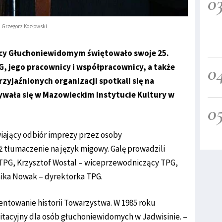
0
Grzegorz Kozłowski
cy Głuchoniewidomym świętowało swoje 25.
0
PG, jego pracownicy i współpracownicy, a także
zyjaźnionych organizacji spotkali się na
ywała się w Mazowieckim Instytucie Kultury w
0
iający odbiór imprezy przez osoby
tłumaczenie na język migowy. Galę prowadzili
TPG, Krzysztof Wostal – wiceprzewodniczący TPG,
nika Nowak – dyrektorka TPG.
entowanie historii Towarzystwa. W 1985 roku
itacyjny dla osób głuchoniewidomych w Jadwisinie. –