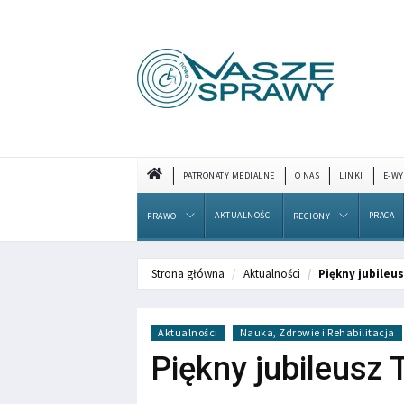
PATRONATY MEDIALNE
O NAS
LINKI
E-WY
AKTUALNOŚCI
PRACA
PRAWO
REGIONY
Strona główna
Aktualności
Piękny jubileu
Aktualności
Nauka, Zdrowie i Rehabilitacja
Piękny jubileusz