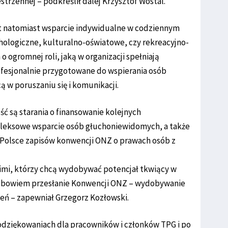
estrzennej – podkreślił dalej Krzysztof Wostal.
t natomiast wsparcie indywidualne w codziennym
hologiczne, kulturalno-oświatowe, czy rekreacyjno-
ogromnej roli, jaką w organizacji spełniają
ofesjonalnie przygotowane do wspierania osób
w poruszaniu się i komunikacji.
ć są starania o finansowanie kolejnych
mpleksowe wsparcie osób głuchoniewidomych, a także
 Polsce zapisów konwencji ONZ o prawach osób z
mi, którzy chcą wydobywać potencjał tkwiący w
t bowiem przesłanie Konwencji ONZ – wydobywanie
zeń – zapewniał Grzegorz Kozłowski.
podziękowaniach dla pracowników i członków TPG i po