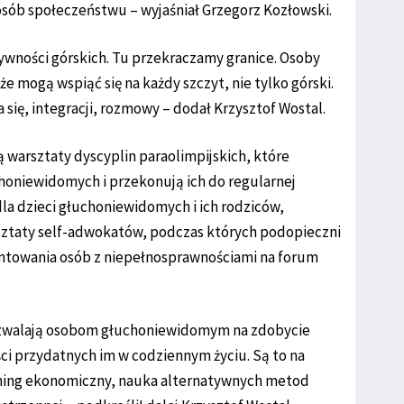
osób społeczeństwu – wyjaśniał Grzegorz Kozłowski.
tywności górskich. Tu przekraczamy granice. Osoby
 mogą wspiąć się na każdy szczyt, nie tylko górski.
 się, integracji, rozmowy – dodał Krzysztof Wostal.
 warsztaty dyscyplin paraolimpijskich, które
choniewidomych i przekonują ich do regularnej
dla dzieci głuchoniewidomych i ich rodziców,
sztaty self-adwokatów, podczas których podopieczni
ntowania osób z niepełnosprawnościami na forum
 pozwalają osobom głuchoniewidomym na zdobycie
i przydatnych im w codziennym życiu. Są to na
ning ekonomiczny, nauka alternatywnych metod