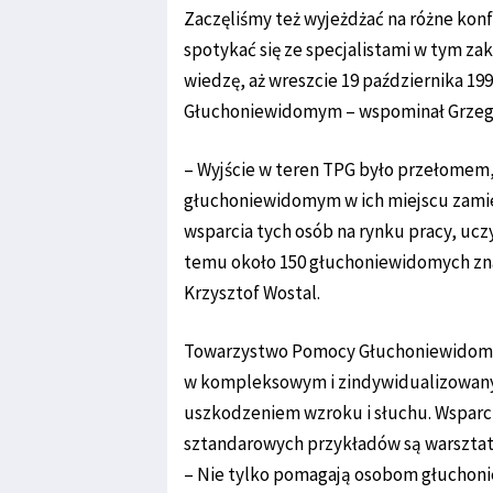
Zaczęliśmy też wyjeżdżać na różne ko
spotykać się ze specjalistami w tym za
wiedzę, aż wreszcie 19 października 19
Głuchoniewidomym – wspominał Grzego
– Wyjście w teren TPG było przełomem
głuchoniewidomym w ich miejscu zamies
wsparcia tych osób na rynku pracy, ucz
temu około 150 głuchoniewidomych znal
Krzysztof Wostal.
Towarzystwo Pomocy Głuchoniewidomym 
w kompleksowym i zindywidualizowan
uszkodzeniem wzroku i słuchu. Wsparci
sztandarowych przykładów są warsztaty
– Nie tylko pomagają osobom głuchon